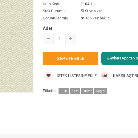
Ürün Kodu:
1104-1
Stok Durumu:
Stokta var
Görüntülenmiş
456 kez bakıldı
Adet
WhatsApp'tan Sa
İSTEK LISTESINE EKLE
KARŞILAŞTIR
Etiketler:
1104
Beta
Duvar
Kağıdı