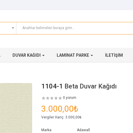
A
DUVAR KAĞIDI
LAMINAT PARKE
İLETIŞIM
1104-1
Beta Duvar Kağıdı
0 yorum
3.000,00₺
Vergiler Hariç:
3.000,00₺
Marka:
Adawall