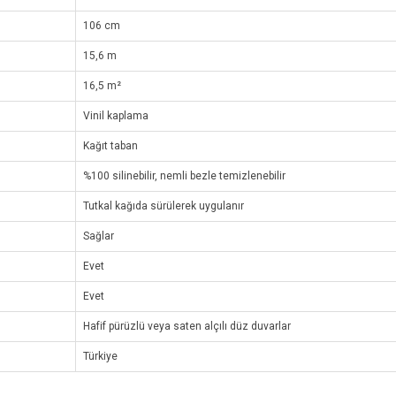
106 cm
15,6 m
16,5 m²
Vinil kaplama
Kağıt taban
%100 silinebilir, nemli bezle temizlenebilir
Tutkal kağıda sürülerek uygulanır
Sağlar
Evet
Evet
Hafif pürüzlü veya saten alçılı düz duvarlar
Türkiye