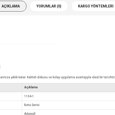
AÇIKLAMA
YORUMLAR (0)
KARGO YÖNTEMLERI
i
za şıklık katar. Kaliteli dokusu ve kolay uygulama avantajıyla ideal bir tercihtir
Açıklama
1104-1
Beta Serisi
Adawall