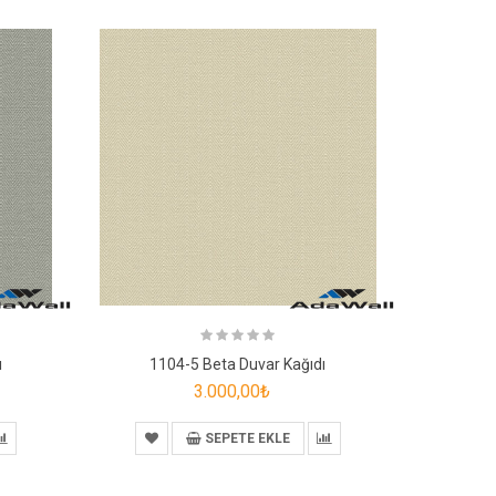
ı
1104-5 Beta Duvar Kağıdı
110
3.000,00₺
SEPETE EKLE