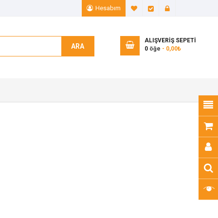
Hesabım
A. Listem (0)
Ödeme
Giriş Yap
ALIŞVERIŞ SEPETI
ARA
0
öğe
- 0,00₺