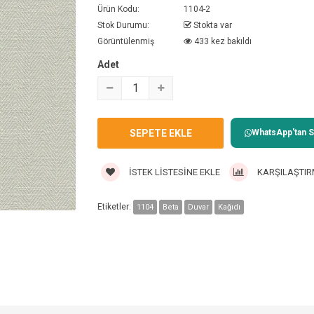
Ürün Kodu:
1104-2
Stok Durumu:
Stokta var
Görüntülenmiş
433 kez bakıldı
Adet
WhatsApp'tan Sa
İSTEK LISTESINE EKLE
KARŞILAŞTIR
Etiketler:
1104
Beta
Duvar
Kağıdı