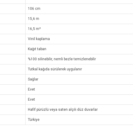
106 cm
15,6 m
16,5 m²
Vinil kaplama
Kağıt taban
%100 silinebilir, nemli bezle temizlenebilir
Tutkal kağıda sürülerek uygulanır
Sağlar
Evet
Evet
Hafif pürüzlü veya saten alçılı düz duvarlar
Türkiye