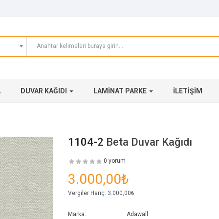
A
DUVAR KAĞIDI
LAMINAT PARKE
İLETIŞIM
1104-2
Beta Duvar Kağıdı
0 yorum
3.000,00₺
Vergiler Hariç:
3.000,00₺
Marka:
Adawall