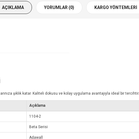
AÇIKLAMA
YORUMLAR (0)
KARGO YÖNTEMLERI
i
za şıklık katar. Kaliteli dokusu ve kolay uygulama avantajıyla ideal bir tercihtir
Açıklama
1104-2
Beta Serisi
Adawall