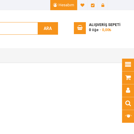
Hesabım
A. Listem (0)
Ödeme
Giriş Yap
ALIŞVERIŞ SEPETI
ARA
0
öğe
- 0,00₺