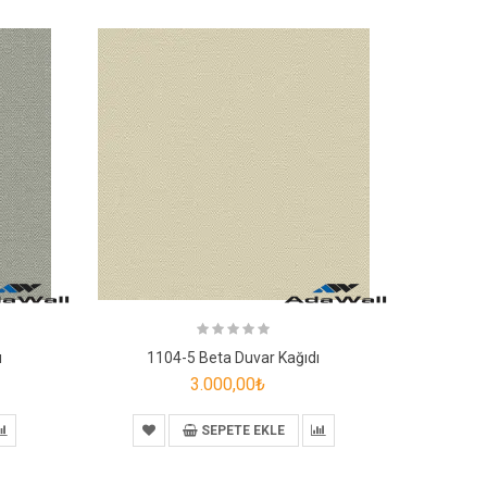
ı
1104-5 Beta Duvar Kağıdı
110
3.000,00₺
SEPETE EKLE