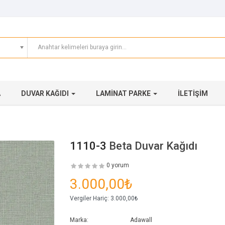
A
DUVAR KAĞIDI
LAMINAT PARKE
İLETIŞIM
1110-3
Beta Duvar Kağıdı
0 yorum
3.000,00₺
Vergiler Hariç:
3.000,00₺
Marka:
Adawall