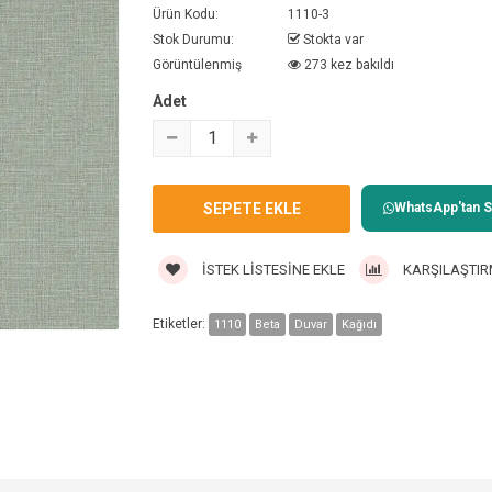
Ürün Kodu:
1110-3
Stok Durumu:
Stokta var
Görüntülenmiş
273 kez bakıldı
Adet
WhatsApp'tan Sa
İSTEK LISTESINE EKLE
KARŞILAŞTIR
Etiketler:
1110
Beta
Duvar
Kağıdı