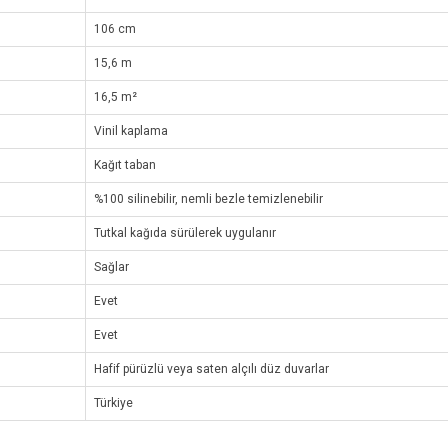
106 cm
15,6 m
16,5 m²
Vinil kaplama
Kağıt taban
%100 silinebilir, nemli bezle temizlenebilir
Tutkal kağıda sürülerek uygulanır
Sağlar
Evet
Evet
Hafif pürüzlü veya saten alçılı düz duvarlar
Türkiye