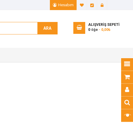
Hesabım
A. Listem (0)
Ödeme
Giriş Yap
ALIŞVERIŞ SEPETI
ARA
0
öğe
- 0,00₺