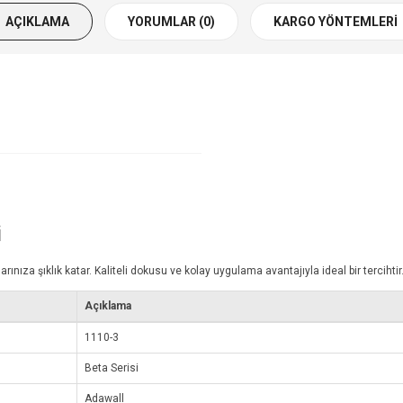
AÇIKLAMA
YORUMLAR (0)
KARGO YÖNTEMLERI
i
za şıklık katar. Kaliteli dokusu ve kolay uygulama avantajıyla ideal bir tercihtir
Açıklama
1110-3
Beta Serisi
Adawall