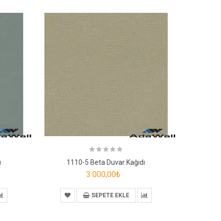
ı
1110-5 Beta Duvar Kağıdı
111
3.000,00₺
SEPETE EKLE