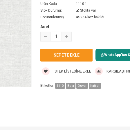
Ürün Kodu:
1110-1
Stok Durumu:
Stokta var
Görüntülenmiş
264 kez bakıldı
Adet
WhatsApp'tan Sa
İSTEK LISTESINE EKLE
KARŞILAŞTIR
Etiketler:
1110
Beta
Duvar
Kağıdı