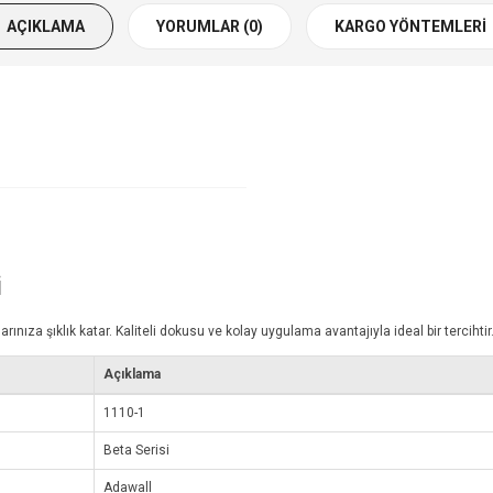
AÇIKLAMA
YORUMLAR (0)
KARGO YÖNTEMLERI
i
za şıklık katar. Kaliteli dokusu ve kolay uygulama avantajıyla ideal bir tercihtir
Açıklama
1110-1
Beta Serisi
Adawall