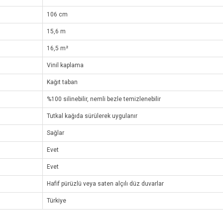
106 cm
15,6 m
16,5 m²
Vinil kaplama
Kağıt taban
%100 silinebilir, nemli bezle temizlenebilir
Tutkal kağıda sürülerek uygulanır
Sağlar
Evet
Evet
Hafif pürüzlü veya saten alçılı düz duvarlar
Türkiye