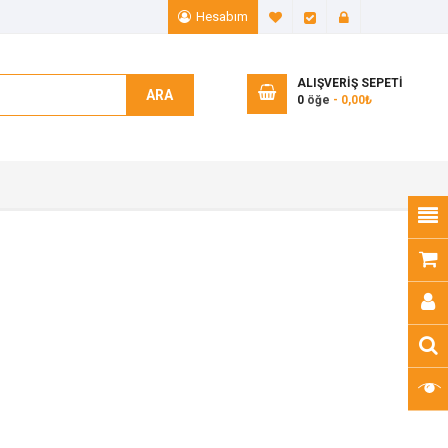
Hesabım
A. Listem (0)
Ödeme
Giriş Yap
ALIŞVERIŞ SEPETI
ARA
0
öğe
- 0,00₺