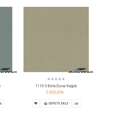
ı
1110-5 Beta Duvar Kağıdı
111
3.000,00₺
SEPETE EKLE