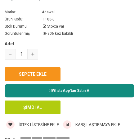
Marka:
Adawall
Ürün Kodu:
1105-3
Stok Durumu:
Stokta var
Görüntülenmiş
306 kez bakıldı
Adet
WhatsApp'tan Satın Al
İSTEK LISTESINE EKLE
KARŞILAŞTIRMAYA EKLE