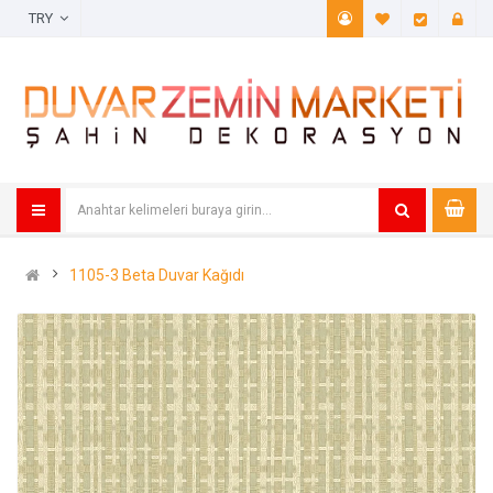
TRY
A. Listem (
Öde
1105-3 Beta Duvar Kağıdı