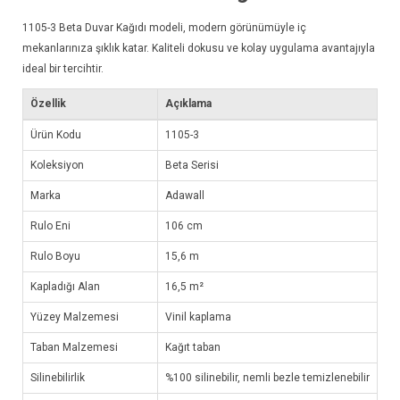
1105-3
Beta Duvar Kağıdı
modeli, modern görünümüyle iç
mekanlarınıza şıklık katar. Kaliteli dokusu ve kolay uygulama avantajıyla
ideal bir tercihtir.
Özellik
Açıklama
Ürün Kodu
1105-3
Koleksiyon
Beta Serisi
Marka
Adawall
Rulo Eni
106 cm
Rulo Boyu
15,6 m
Kapladığı Alan
16,5 m²
Yüzey Malzemesi
Vinil kaplama
Taban Malzemesi
Kağıt taban
Silinebilirlik
%100 silinebilir, nemli bezle temizlenebilir