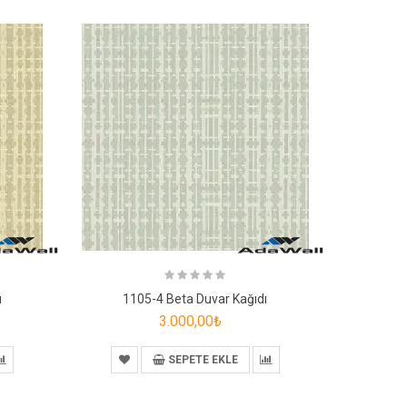
ı
1105-4 Beta Duvar Kağıdı
110
3.000,00₺
SEPETE EKLE