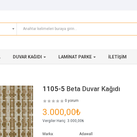
A
DUVAR KAĞIDI
LAMINAT PARKE
İLETIŞIM
1105-5
Beta Duvar Kağıdı
0 yorum
3.000,00₺
Vergiler Hariç:
3.000,00₺
Marka:
Adawall