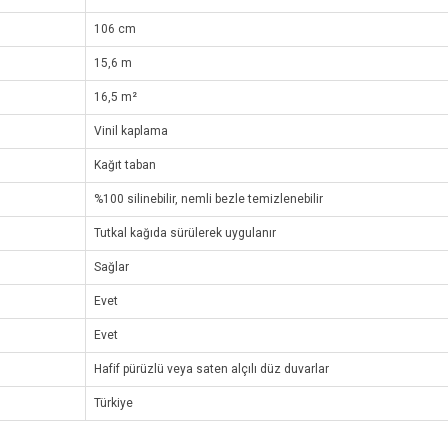
106 cm
15,6 m
16,5 m²
Vinil kaplama
Kağıt taban
%100 silinebilir, nemli bezle temizlenebilir
Tutkal kağıda sürülerek uygulanır
Sağlar
Evet
Evet
Hafif pürüzlü veya saten alçılı düz duvarlar
Türkiye