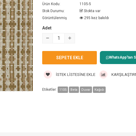
Ürün Kodu:
1105-5
Stok Durumu:
Stokta var
Görüntülenmiş
295 kez bakıldı
Adet
WhatsApp'tan Sa
İSTEK LISTESINE EKLE
KARŞILAŞTIR
Etiketler:
1105
Beta
Duvar
Kağıdı