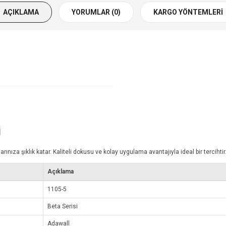
AÇIKLAMA
YORUMLAR (0)
KARGO YÖNTEMLERI
i
za şıklık katar. Kaliteli dokusu ve kolay uygulama avantajıyla ideal bir tercihtir
Açıklama
1105-5
Beta Serisi
Adawall