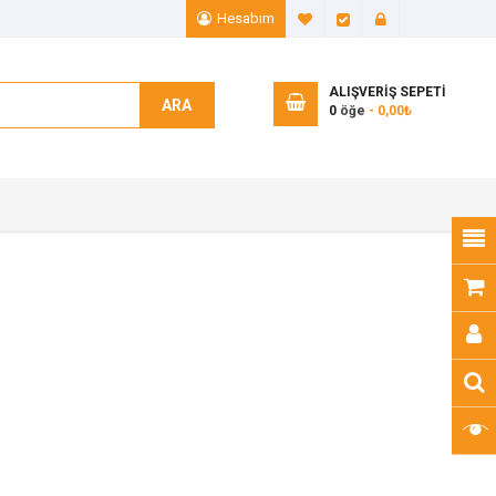
Hesabım
A. Listem (0)
Ödeme
Giriş Yap
ALIŞVERIŞ SEPETI
ARA
0
öğe
- 0,00₺