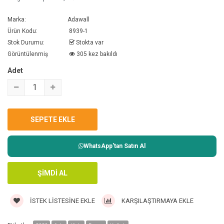
Marka:
Adawall
Ürün Kodu:
8939-1
Stok Durumu:
Stokta var
Görüntülenmiş
305 kez bakıldı
Adet
WhatsApp'tan Satın Al
İSTEK LISTESINE EKLE
KARŞILAŞTIRMAYA EKLE