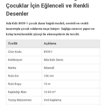
Çocuklar İçin Eğlenceli ve Renkli
Desenler
Ada Kids 8939-1 çocuk
duvar kağıdı
modeli, sevimli ve renkli
tasarımıyla çocuk odalarına neşe katıyor. Sağlığa zararsız yapısı ve
kolay temizlenebilir yüzeyi ile ebeveynlerin de tercihi.
Özellik
Açıklama
Ürün Kodu
8939-1
Koleksiyon
Ada kids Serisi
Marka
Adawall
Rulo Eni
106 cm
Rulo Boyu
10 m
Kapladığı Alan
10.60 m²
Yüzey Malzemesi
Vinil kaplama