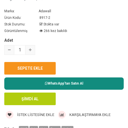
Marka:
Adawall
Ürün Kodu:
8917-2
Stok Durumu:
Stokta var
Görüntülenmiş
266 kez bakıldı
Adet
WhatsApp'tan Satın Al
İSTEK LISTESINE EKLE
KARŞILAŞTIRMAYA EKLE