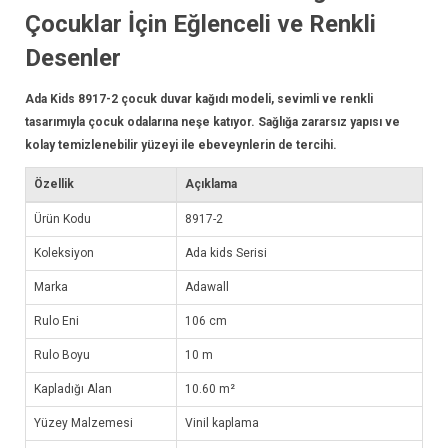
Çocuklar İçin Eğlenceli ve Renkli
Desenler
Ada Kids 8917-2 çocuk
duvar kağıdı
modeli, sevimli ve renkli
tasarımıyla çocuk odalarına neşe katıyor. Sağlığa zararsız yapısı ve
kolay temizlenebilir yüzeyi ile ebeveynlerin de tercihi.
Özellik
Açıklama
Ürün Kodu
8917-2
Koleksiyon
Ada kids Serisi
Marka
Adawall
Rulo Eni
106 cm
Rulo Boyu
10 m
Kapladığı Alan
10.60 m²
Yüzey Malzemesi
Vinil kaplama