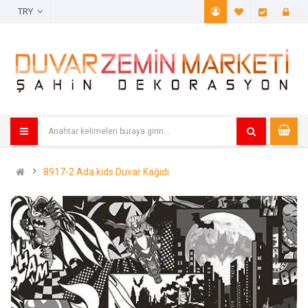
TRY
A. Listem (
Öde
8917-2 Ada kids Duvar Kağıdı