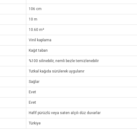
106 cm
10 m
10.60 m²
Vinil kaplama
Kağıt taban
%100 silinebilir, nemli bezle temizlenebilir
Tutkal kağıda sürülerek uygulanır
Sağlar
Evet
Evet
Hafif pürüzlü veya saten alçılı düz duvarlar
Türkiye