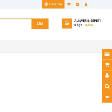
Hesabım
A. Listem (0)
Ödeme
Giriş Yap
ALIŞVERIŞ SEPETI
ARA
0
öğe
- 0,00₺