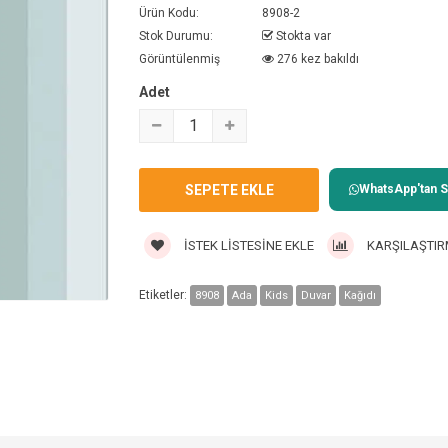
Ürün Kodu:
8908-2
Stok Durumu:
Stokta var
Görüntülenmiş
276 kez bakıldı
Adet
WhatsApp'tan Sa
İSTEK LISTESINE EKLE
KARŞILAŞTIR
Etiketler:
8908
Ada
Kids
Duvar
Kağıdı