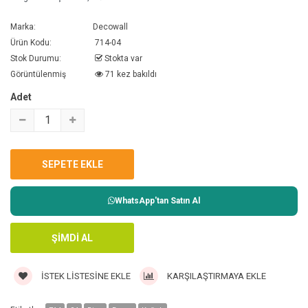
Marka:
Decowall
Ürün Kodu:
714-04
Stok Durumu:
Stokta var
Görüntülenmiş
71 kez bakıldı
Adet
WhatsApp'tan Satın Al
İSTEK LISTESINE EKLE
KARŞILAŞTIRMAYA EKLE