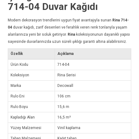
714-04
Duvar Kağıdı
Modern dekorasyon trendlerini uygun fiyat avantajıyla sunan
Rina 714-
04
duvar kağıdı
, zarif desenleri ve ferahlık veren renk tonlarıyla yaşam
alanlarınıza yeni bir soluk getiriyor.
Rina
koleksiyonunun dayanıklı yapısı
sayesinde duvarlarınızda uzun süreli şıklığı garanti altına alabilirsiniz.
Özellik
Açıklama
Ürün Kodu
714-04
Koleksiyon
Rina Serisi
Marka
Decowall
Rulo Eni
106 cm
Rulo Boyu
15,6 m
Kapladığı Alan
16,5 m²
Yüzey Malzemesi
Vinil kaplama
Taban Malzemesi
Kağıt taban