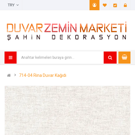
TRY
A. Listem (
Öde
714-04 Rina Duvar Kağıdı