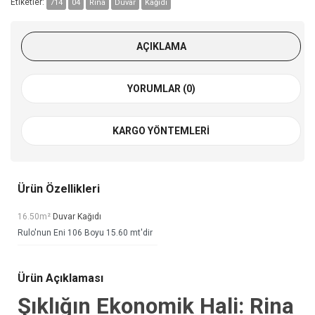
Etiketler:
714
04
Rina
Duvar
Kağıdı
AÇIKLAMA
YORUMLAR (0)
KARGO YÖNTEMLERI
Ürün Özellikleri
16.50m²
Duvar Kağıdı
Rulo'nun Eni 106 Boyu 15.60 mt'dir
Ürün Açıklaması
Şıklığın Ekonomik Hali: Rina