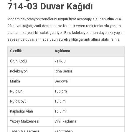
714-03
Duvar Kağıdı
Modern dekorasyon trendlerini uygun fiyat avantajıyla sunan
Rina 714-
03
duvar kağıdı
, zarif desenleri ve ferahlık veren renk tonlarıyla yaşam
alanlarınıza yeni bir soluk getiriyor.
Rina
koleksiyonunun dayanıklı yapısı
sayesinde duvarlarınızda uzun süreli şıklığı garanti altına alabilirsiniz.
Özellik
Açıklama
Ürün Kodu
714-03
Koleksiyon
Rina Serisi
Marka
Decowall
Rulo Eni
106 cm
Rulo Boyu
15,6 m
Kapladığı Alan
16,5 m²
Yüzey Malzemesi
Vinil kaplama
Taban Malzemesi
Kağıt taban