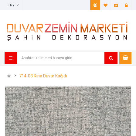
TRY
A. Listem (
Öde
714-03 Rina Duvar Kağıdı