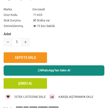
Marka:
Decowall
Ürün Kodu:
714-03
Stok Durumu:
Stokta var
Görüntülenmiş
70 kez bakıldı
Adet
WhatsApp'tan Satın Al
İSTEK LISTESINE EKLE
KARŞILAŞTIRMAYA EKLE