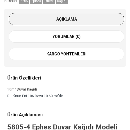
Etiketler:
5805
Ephes
Duvar
Kağıdı
AÇIKLAMA
YORUMLAR (0)
KARGO YÖNTEMLERI
Ürün Özellikleri
10m²
Duvar Kağıdı
Rulo'nun Eni 106 Boyu 10.60 mt'dir
Ürün Açıklaması
5805-4
Ephes Duvar Kağıdı
Modeli