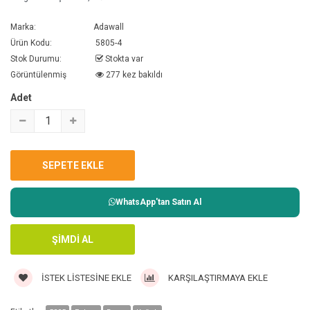
Marka:
Adawall
Ürün Kodu:
5805-4
Stok Durumu:
Stokta var
Görüntülenmiş
277 kez bakıldı
Adet
WhatsApp'tan Satın Al
İSTEK LISTESINE EKLE
KARŞILAŞTIRMAYA EKLE