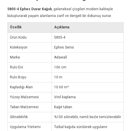
5805-4
Ephes Duvar Kağıdı
, geleneksel çizgileri modern kaliteyle
buluşturarak yaşam alanlarına zarif ve dengeli bir dokunuş sunar.
Özellik
Açıklama
Ürün Kodu
5805-4
Koleksiyon
Ephes Serisi
Marka
Adawall
Rulo Eni
106 cm
Rulo Boyu
10 m
Kapladığı Alan
10.60 m²
Yüzey Malzemesi
Vinil kaplama
Taban Malzemesi
Kağıt taban
Silinebilirlik
%100 silinebilir, nemli bezle temizlenebilir
Uygulama Yöntemi
Tutkal kağıda sürülerek uygulanır