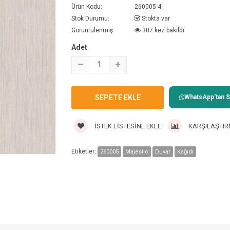
Ürün Kodu:
260005-4
Stok Durumu:
Stokta var
Görüntülenmiş
307 kez bakıldı
Adet
WhatsApp'tan Sa
İSTEK LISTESINE EKLE
KARŞILAŞTIR
Etiketler:
260005
Majestic
Duvar
Kağıdı