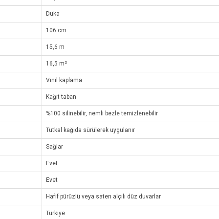
Duka
106 cm
15,6 m
16,5 m²
Vinil kaplama
Kağıt taban
%100 silinebilir, nemli bezle temizlenebilir
Tutkal kağıda sürülerek uygulanır
Sağlar
Evet
Evet
Hafif pürüzlü veya saten alçılı düz duvarlar
Türkiye