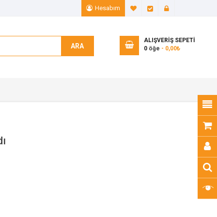
Hesabım
A. Listem (0)
Ödeme
Giriş Yap
ALIŞVERIŞ SEPETI
ARA
0
öğe
- 0,00₺
dı