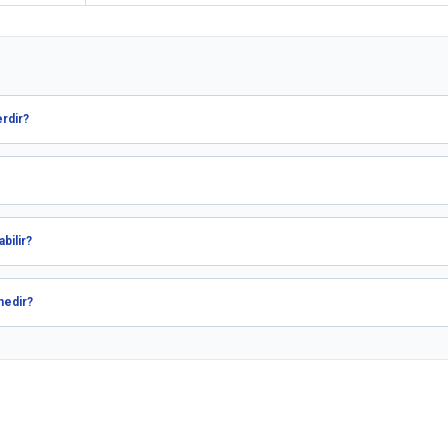
erdir?
bilir?
nedir?