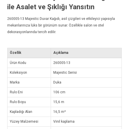
ile Asalet ve Şıklığı Yansıtın
260005-13
Majestic Duvar Kağıdı
, asil çizgileri ve etkileyici yapısıyla
mekanlarınıza lüks bir görünüm sunar. Özellikle salon ve otel
dekorasyonlarında tercih edilir.
Özellik
Açıklama
Ürün Kodu
260005-13
Koleksiyon
Majestic Serisi
Marka
Duka
Rulo Eni
106 cm
Rulo Boyu
15,6 m
Kapladığı Alan
16,5 m²
Yüzey Malzemesi
Vinil kaplama