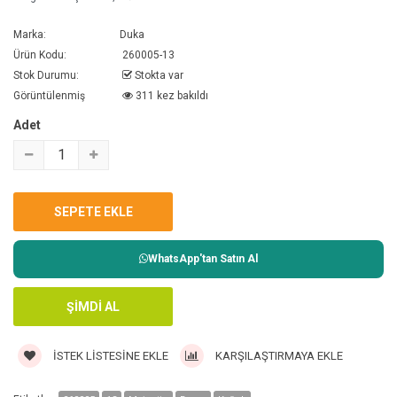
Marka:
Duka
Ürün Kodu:
260005-13
Stok Durumu:
Stokta var
Görüntülenmiş
311 kez bakıldı
Adet
WhatsApp'tan Satın Al
İSTEK LISTESINE EKLE
KARŞILAŞTIRMAYA EKLE