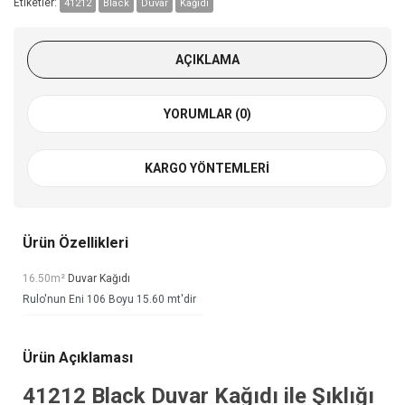
Etiketler:
41212
Black
Duvar
Kağıdı
AÇIKLAMA
YORUMLAR (0)
KARGO YÖNTEMLERI
Ürün Özellikleri
16.50m²
Duvar Kağıdı
Rulo'nun Eni 106 Boyu 15.60 mt'dir
Ürün Açıklaması
41212
Black Duvar Kağıdı
ile Şıklığı