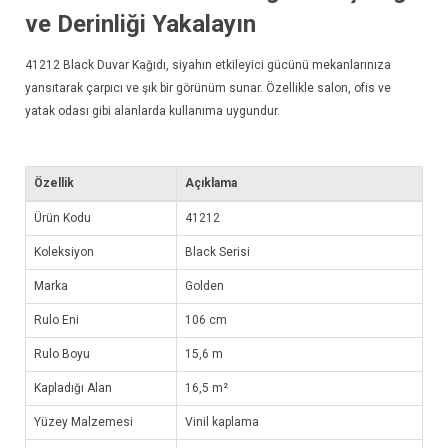
ve Derinliği Yakalayın
41212
Black Duvar Kağıdı
, siyahın etkileyici gücünü mekanlarınıza
yansıtarak çarpıcı ve şık bir görünüm sunar. Özellikle salon, ofis ve
yatak odası gibi alanlarda kullanıma uygundur.
Özellik
Açıklama
Ürün Kodu
41212
Koleksiyon
Black Serisi
Marka
Golden
Rulo Eni
106 cm
Rulo Boyu
15,6 m
Kapladığı Alan
16,5 m²
Yüzey Malzemesi
Vinil kaplama