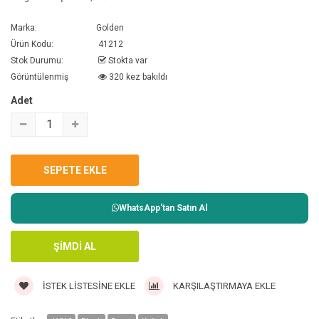
Marka:
Golden
Ürün Kodu:
41212
Stok Durumu:
Stokta var
Görüntülenmiş
320 kez bakıldı
Adet
WhatsApp'tan Satın Al
İSTEK LISTESINE EKLE
KARŞILAŞTIRMAYA EKLE