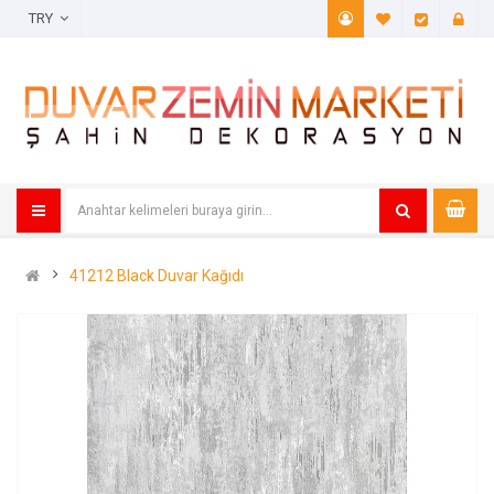
TRY
A. Listem (
Öde
41212 Black Duvar Kağıdı