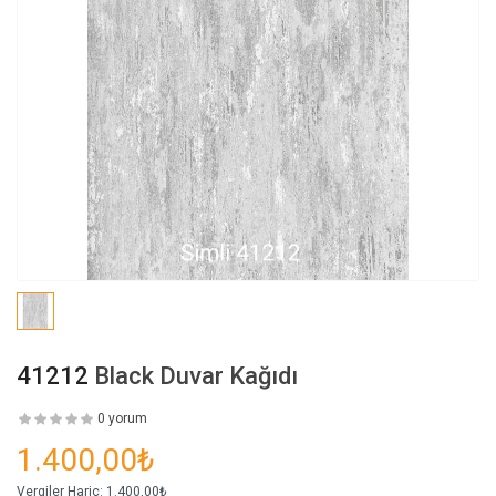
41212
Black Duvar Kağıdı
0 yorum
1.400,00₺
Vergiler Hariç:
1.400,00₺