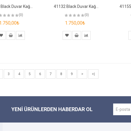
41131 Black Duvar Kağıdı
41132 Black Duvar Kağıdı
(0)
(0)
1.750,00₺
1.750,00₺
3
4
5
6
7
8
9
>
>|
YENI ÜRÜNLERDEN HABERDAR OL