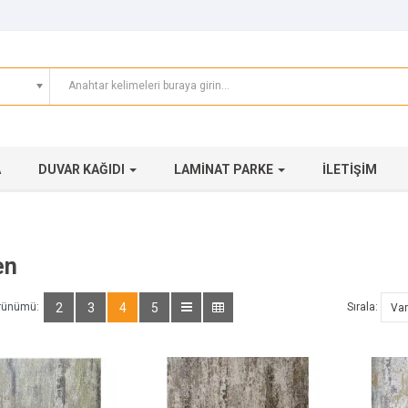
A
DUVAR KAĞIDI
LAMINAT PARKE
İLETIŞIM
en
rünümü:
2
3
4
5
Sırala: