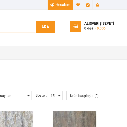
Hesabım
A. Listem (0)
Ödeme
Giriş Yap
ALIŞVERIŞ SEPETI
ARA
0
öğe
- 0,00₺
Göster:
Ürün Karşılaştır (0)