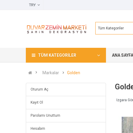
TRY
Tüm Kategoriler
TÜM KATEGORILER
ANA SAYF
Markalar
Golden
Gold
Oturum Aç
Izgara Gö
Kayıt Ol
Parolamı Unuttum
Hesabım