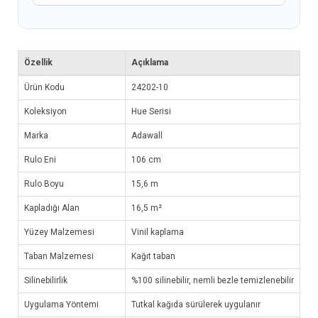
Özellik
Açıklama
Ürün Kodu
24202-10
Koleksiyon
Hue Serisi
Marka
Adawall
Rulo Eni
106 cm
Rulo Boyu
15,6 m
Kapladığı Alan
16,5 m²
Yüzey Malzemesi
Vinil kaplama
Taban Malzemesi
Kağıt taban
Silinebilirlik
%100 silinebilir, nemli bezle temizlenebilir
Uygulama Yöntemi
Tutkal kağıda sürülerek uygulanır