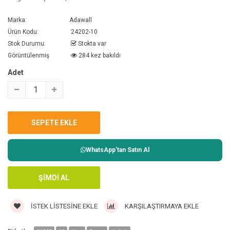
Marka:
Adawall
Ürün Kodu:
24202-10
Stok Durumu:
Stokta var
Görüntülenmiş
284 kez bakıldı
Adet
WhatsApp'tan Satın Al
İSTEK LISTESINE EKLE
KARŞILAŞTIRMAYA EKLE