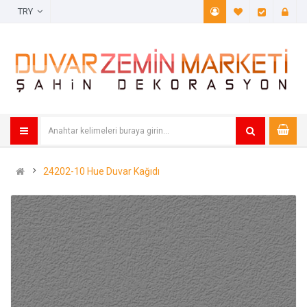
TRY
A. Listem (
Öde
24202-10 Hue Duvar Kağıdı