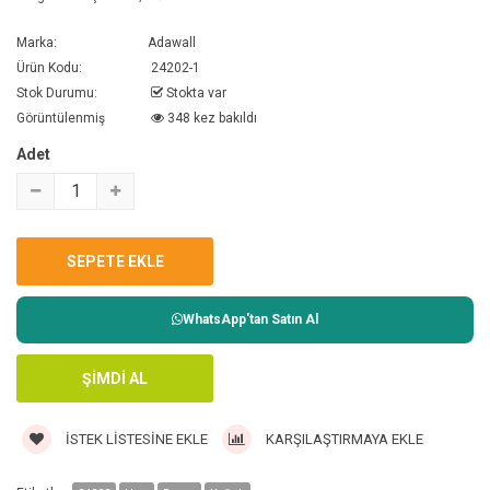
Marka:
Adawall
Ürün Kodu:
24202-1
Stok Durumu:
Stokta var
Görüntülenmiş
348 kez bakıldı
Adet
WhatsApp'tan Satın Al
İSTEK LISTESINE EKLE
KARŞILAŞTIRMAYA EKLE