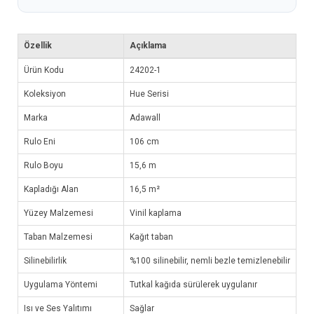
Özellik
Açıklama
Ürün Kodu
24202-1
Koleksiyon
Hue Serisi
Marka
Adawall
Rulo Eni
106 cm
Rulo Boyu
15,6 m
Kapladığı Alan
16,5 m²
Yüzey Malzemesi
Vinil kaplama
Taban Malzemesi
Kağıt taban
Silinebilirlik
%100 silinebilir, nemli bezle temizlenebilir
Uygulama Yöntemi
Tutkal kağıda sürülerek uygulanır
Isı ve Ses Yalıtımı
Sağlar