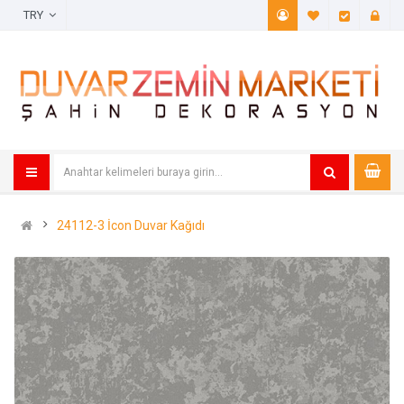
TRY
A. Listem (
Öde
24112-3 İcon Duvar Kağıdı