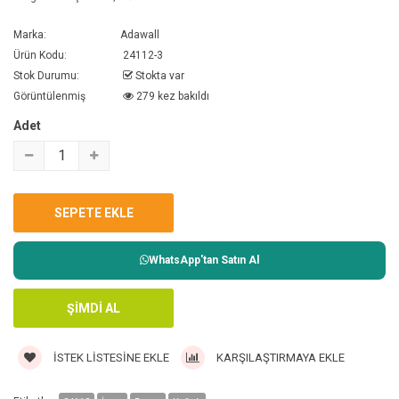
Marka:
Adawall
Ürün Kodu:
24112-3
Stok Durumu:
Stokta var
Görüntülenmiş
279 kez bakıldı
Adet
WhatsApp'tan Satın Al
İSTEK LISTESINE EKLE
KARŞILAŞTIRMAYA EKLE