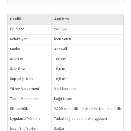
Özellik
Açıklama
Ürün Kodu
24112-3
Koleksiyon
İcon Serisi
Marka
Adawall
Rulo Eni
106 cm
Rulo Boyu
15,6 m
Kapladığı Alan
16,5 m²
Yüzey Malzemesi
Vinil kaplama
Taban Malzemesi
Kağıt taban
Silinebilirlik
%100 silinebilir, nemli bezle temizlenebilir
Uygulama Yöntemi
Tutkal kağıda sürülerek uygulanır
Isı ve Ses Yalıtımı
Sağlar