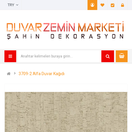
TRY
A. Listem (
Öde
3709-2 Alfa Duvar Kağıdı