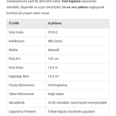
mekanlarınıza zarif bir atmosfer katar.
Vinil kaplama
sayesinde
silinebilir, dayanıklı ve uzun ömürlüdür.
Isı ve ses yalıtımı
sağlayarak
konforlu bir yaşam alanı sunar.
Özellik
Açıklama
Ürün Kodu
3709-2
Koleksiyon
Alfa Serisi
Marka
Adawall
Rulo Eni
106 cm
Rulo Boyu
15,6 m
Kapladığı Alan
16,5 m²
Yüzey Malzemesi
Vinil kaplama
Taban Malzemesi
Kağıt taban
Silinebilirlik
%100 silinebilir, nemli bezle temizlenebilir
Uygulama Yöntemi
Tutkal kağıda sürülerek uygulanır