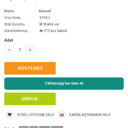
Marka:
Adawall
Ürün Kodu:
3709-2
Stok Durumu:
Stokta var
Görüntülenmiş
275 kez bakıldı
Adet
WhatsApp'tan Satın Al
İSTEK LISTESINE EKLE
KARŞILAŞTIRMAYA EKLE