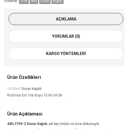
Etiketler:
3709
Alfa
Duvar
Kağıdı
AÇIKLAMA
YORUMLAR (0)
KARGO YÖNTEMLERI
Ürün Özellikleri
16.50m²
Duvar Kağıdı
Rulo'nun Eni 106 Boyu 15.60 mt'dir
Ürün Açıklaması
Alfa 3709-2
Duvar Kağıdı
, şık bej tonları ve ince dokusuyla