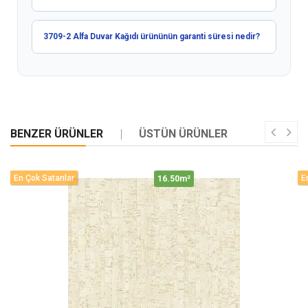
3709-2 Alfa Duvar Kağıdı ürününün garanti süresi nedir?
BENZER ÜRÜNLER
ÜSTÜN ÜRÜNLER
En Çok Satanlar
E
16.50m²