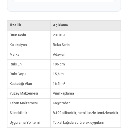
Özellik
Açıklama
Ürün Kodu
23101-1
Koleksiyon
Roka Serisi
Marka
Adawall
Rulo Eni
106 cm
Rulo Boyu
15,6 m
Kapladığı Alan
16,5 m²
Yüzey Malzemesi
Vinil kaplama
Taban Malzemesi
Kağıt taban
Silinebilirlik
%100 silinebilir, nemli bezle temizlenebilir
Uygulama Yöntemi
Tutkal kağıda sürülerek uygulanır