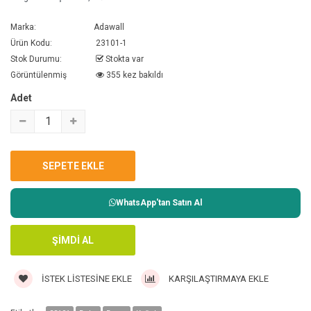
Marka:
Adawall
Ürün Kodu:
23101-1
Stok Durumu:
Stokta var
Görüntülenmiş
355 kez bakıldı
Adet
WhatsApp'tan Satın Al
İSTEK LISTESINE EKLE
KARŞILAŞTIRMAYA EKLE