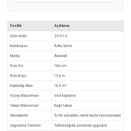
Özellik
Açıklama
Ürün Kodu
23101-2
Koleksiyon
Roka Serisi
Marka
Adawall
Rulo Eni
106 cm
Rulo Boyu
15,6 m
Kapladığı Alan
16,5 m²
Yüzey Malzemesi
Vinil kaplama
Taban Malzemesi
Kağıt taban
Silinebilirlik
%100 silinebilir, nemli bezle temizlenebilir
Uygulama Yöntemi
Tutkal kağıda sürülerek uygulanır