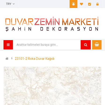
TRY
A. Listem (
Öde
23101-2 Roka Duvar Kağıdı