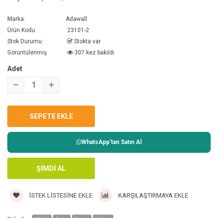
Marka:
Adawall
Ürün Kodu:
23101-2
Stok Durumu:
Stokta var
Görüntülenmiş
307 kez bakıldı
Adet
WhatsApp'tan Satın Al
İSTEK LISTESINE EKLE
KARŞILAŞTIRMAYA EKLE