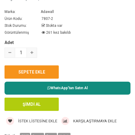
Marka:
Adawall
Ürün Kodu:
7807-2
Stok Durumu:
Stokta var
Görüntülenmiş
261 kez bakıldı
Adet
WhatsApp'tan Satın Al
İSTEK LISTESINE EKLE
KARŞILAŞTIRMAYA EKLE