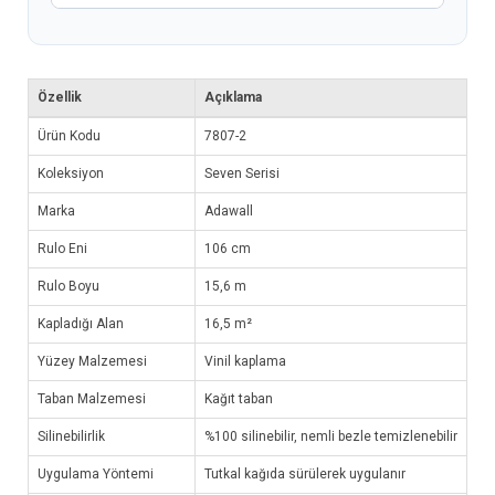
Özellik
Açıklama
Ürün Kodu
7807-2
Koleksiyon
Seven Serisi
Marka
Adawall
Rulo Eni
106 cm
Rulo Boyu
15,6 m
Kapladığı Alan
16,5 m²
Yüzey Malzemesi
Vinil kaplama
Taban Malzemesi
Kağıt taban
Silinebilirlik
%100 silinebilir, nemli bezle temizlenebilir
Uygulama Yöntemi
Tutkal kağıda sürülerek uygulanır