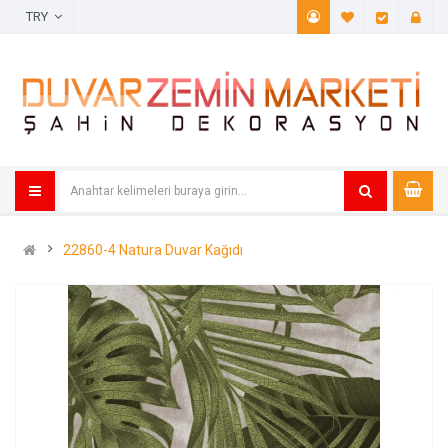
TRY
A. Listem (
Öde
22860-4 Natura Duvar Kağıdı