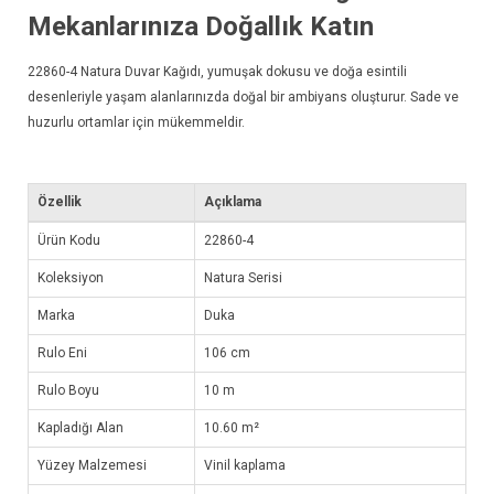
Mekanlarınıza Doğallık Katın
22860-4
Natura Duvar Kağıdı
, yumuşak dokusu ve doğa esintili
desenleriyle yaşam alanlarınızda doğal bir ambiyans oluşturur. Sade ve
huzurlu ortamlar için mükemmeldir.
Özellik
Açıklama
Ürün Kodu
22860-4
Koleksiyon
Natura Serisi
Marka
Duka
Rulo Eni
106 cm
Rulo Boyu
10 m
Kapladığı Alan
10.60 m²
Yüzey Malzemesi
Vinil kaplama