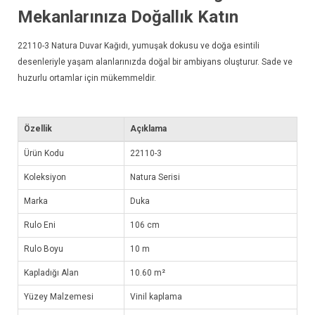
Mekanlarınıza Doğallık Katın
22110-3
Natura Duvar Kağıdı
, yumuşak dokusu ve doğa esintili
desenleriyle yaşam alanlarınızda doğal bir ambiyans oluşturur. Sade ve
huzurlu ortamlar için mükemmeldir.
Özellik
Açıklama
Ürün Kodu
22110-3
Koleksiyon
Natura Serisi
Marka
Duka
Rulo Eni
106 cm
Rulo Boyu
10 m
Kapladığı Alan
10.60 m²
Yüzey Malzemesi
Vinil kaplama