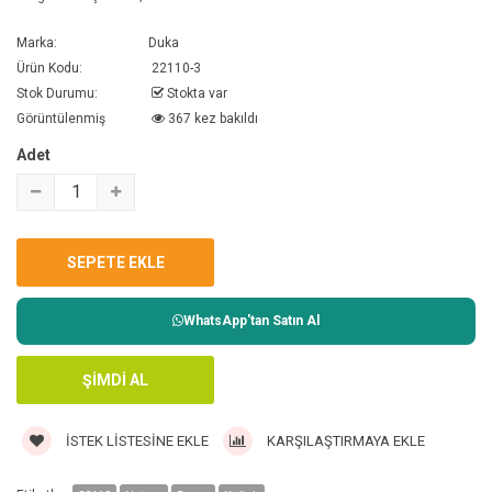
Marka:
Duka
Ürün Kodu:
22110-3
Stok Durumu:
Stokta var
Görüntülenmiş
367 kez bakıldı
Adet
WhatsApp'tan Satın Al
İSTEK LISTESINE EKLE
KARŞILAŞTIRMAYA EKLE