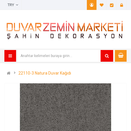
TRY
A. Listem (
Öde
22110-3 Natura Duvar Kağıdı