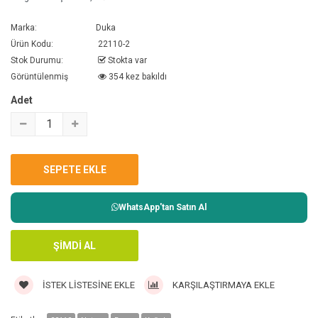
Marka:
Duka
Ürün Kodu:
22110-2
Stok Durumu:
Stokta var
Görüntülenmiş
354 kez bakıldı
Adet
WhatsApp'tan Satın Al
İSTEK LISTESINE EKLE
KARŞILAŞTIRMAYA EKLE