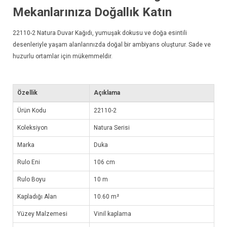
Mekanlarınıza Doğallık Katın
22110-2
Natura Duvar Kağıdı
, yumuşak dokusu ve doğa esintili
desenleriyle yaşam alanlarınızda doğal bir ambiyans oluşturur. Sade ve
huzurlu ortamlar için mükemmeldir.
Özellik
Açıklama
Ürün Kodu
22110-2
Koleksiyon
Natura Serisi
Marka
Duka
Rulo Eni
106 cm
Rulo Boyu
10 m
Kapladığı Alan
10.60 m²
Yüzey Malzemesi
Vinil kaplama