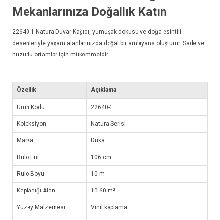
Mekanlarınıza Doğallık Katın
22640-1
Natura Duvar Kağıdı
, yumuşak dokusu ve doğa esintili
desenleriyle yaşam alanlarınızda doğal bir ambiyans oluşturur. Sade ve
huzurlu ortamlar için mükemmeldir.
Özellik
Açıklama
Ürün Kodu
22640-1
Koleksiyon
Natura Serisi
Marka
Duka
Rulo Eni
106 cm
Rulo Boyu
10 m
Kapladığı Alan
10.60 m²
Yüzey Malzemesi
Vinil kaplama