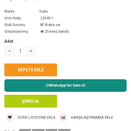
Marka:
Duka
Ürün Kodu:
22640-1
Stok Durumu:
Stokta var
Görüntülenmiş
254 kez bakıldı
Adet
WhatsApp'tan Satın Al
İSTEK LISTESINE EKLE
KARŞILAŞTIRMAYA EKLE