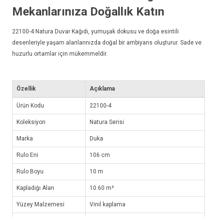
Mekanlarınıza Doğallık Katın
22100-4
Natura Duvar Kağıdı
, yumuşak dokusu ve doğa esintili
desenleriyle yaşam alanlarınızda doğal bir ambiyans oluşturur. Sade ve
huzurlu ortamlar için mükemmeldir.
Özellik
Açıklama
Ürün Kodu
22100-4
Koleksiyon
Natura Serisi
Marka
Duka
Rulo Eni
106 cm
Rulo Boyu
10 m
Kapladığı Alan
10.60 m²
Yüzey Malzemesi
Vinil kaplama