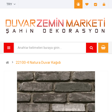
TRY
A. Listem (
Öde
22100-4 Natura Duvar Kağıdı