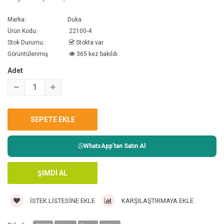
Marka:
Duka
Ürün Kodu:
22100-4
Stok Durumu:
Stokta var
Görüntülenmiş
365 kez bakıldı
Adet
WhatsApp'tan Satın Al
İSTEK LISTESINE EKLE
KARŞILAŞTIRMAYA EKLE