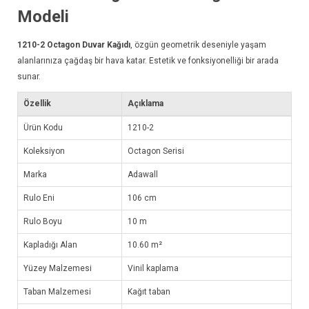
Modeli
1210-2
Octagon Duvar Kağıdı
, özgün geometrik deseniyle yaşam
alanlarınıza çağdaş bir hava katar. Estetik ve fonksiyonelliği bir arada
sunar.
Özellik
Açıklama
Ürün Kodu
1210-2
Koleksiyon
Octagon Serisi
Marka
Adawall
Rulo Eni
106 cm
Rulo Boyu
10 m
Kapladığı Alan
10.60 m²
Yüzey Malzemesi
Vinil kaplama
Taban Malzemesi
Kağıt taban