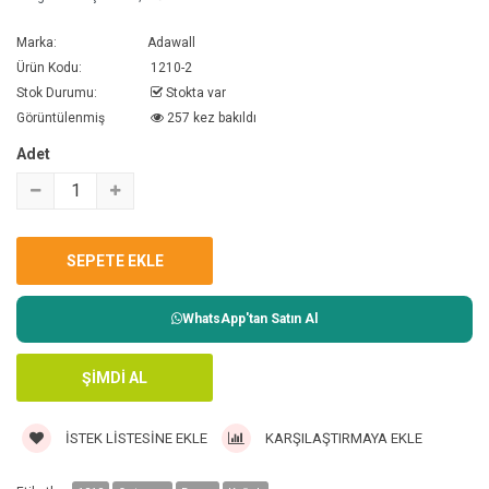
Marka:
Adawall
Ürün Kodu:
1210-2
Stok Durumu:
Stokta var
Görüntülenmiş
257 kez bakıldı
Adet
WhatsApp'tan Satın Al
İSTEK LISTESINE EKLE
KARŞILAŞTIRMAYA EKLE