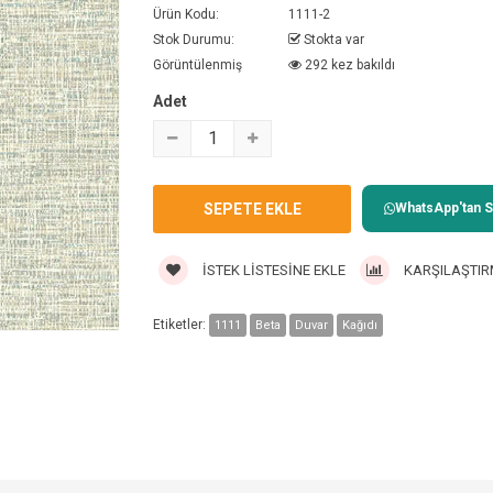
Ürün Kodu:
1111-2
Stok Durumu:
Stokta var
Görüntülenmiş
292 kez bakıldı
Adet
WhatsApp'tan Sa
İSTEK LISTESINE EKLE
KARŞILAŞTIR
Etiketler:
1111
Beta
Duvar
Kağıdı