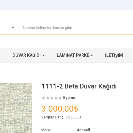
A
DUVAR KAĞIDI
LAMINAT PARKE
İLETIŞIM
1111-2
Beta Duvar Kağıdı
0 yorum
3.000,00₺
Vergiler Hariç:
3.000,00₺
Marka:
Adawall