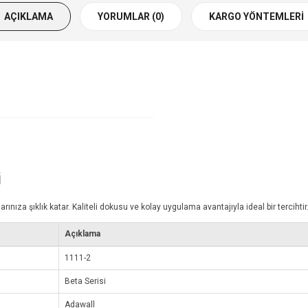
AÇIKLAMA
YORUMLAR (0)
KARGO YÖNTEMLERI
i
za şıklık katar. Kaliteli dokusu ve kolay uygulama avantajıyla ideal bir tercihtir
Açıklama
1111-2
Beta Serisi
Adawall