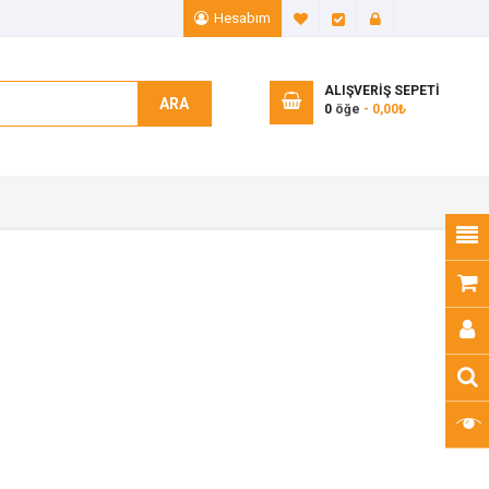
Hesabım
A. Listem (0)
Ödeme
Giriş Yap
ALIŞVERIŞ SEPETI
ARA
0
öğe
- 0,00₺