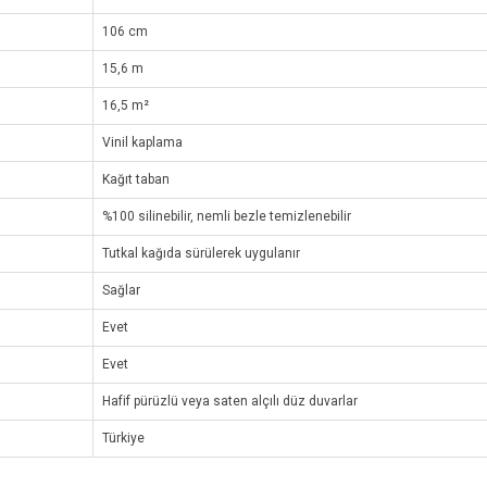
106 cm
15,6 m
16,5 m²
Vinil kaplama
Kağıt taban
%100 silinebilir, nemli bezle temizlenebilir
Tutkal kağıda sürülerek uygulanır
Sağlar
Evet
Evet
Hafif pürüzlü veya saten alçılı düz duvarlar
Türkiye