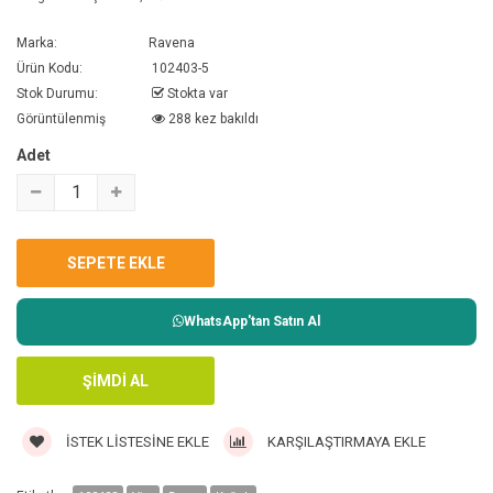
Marka:
Ravena
Ürün Kodu:
102403-5
Stok Durumu:
Stokta var
Görüntülenmiş
288 kez bakıldı
Adet
WhatsApp'tan Satın Al
İSTEK LISTESINE EKLE
KARŞILAŞTIRMAYA EKLE