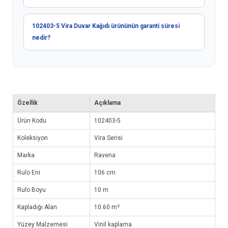
102403-5 Vira Duvar Kağıdı ürününün garanti süresi
nedir?
Özellik
Açıklama
Ürün Kodu
102403-5
Koleksiyon
Vira Serisi
Marka
Ravena
Rulo Eni
106 cm
Rulo Boyu
10 m
Kapladığı Alan
10.60 m²
Yüzey Malzemesi
Vinil kaplama