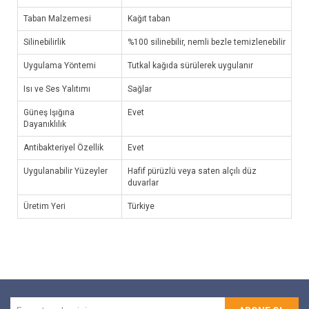
Taban Malzemesi
Kağıt taban
Silinebilirlik
%100 silinebilir, nemli bezle temizlenebilir
Uygulama Yöntemi
Tutkal kağıda sürülerek uygulanır
Isı ve Ses Yalıtımı
Sağlar
Güneş Işığına
Evet
Dayanıklılık
Antibakteriyel Özellik
Evet
Uygulanabilir Yüzeyler
Hafif pürüzlü veya saten alçılı düz
duvarlar
Üretim Yeri
Türkiye