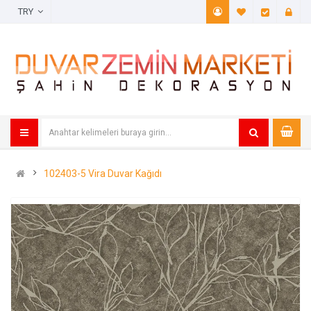
TRY
A. Listem (
Öde
102403-5 Vira Duvar Kağıdı