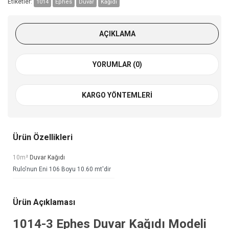
Etiketler:
1014
Ephes
Duvar
Kağıdı
AÇIKLAMA
YORUMLAR (0)
KARGO YÖNTEMLERI
Ürün Özellikleri
10m²
Duvar Kağıdı
Rulo'nun Eni 106 Boyu 10.60 mt'dir
Ürün Açıklaması
1014-3
Ephes Duvar Kağıdı
Modeli