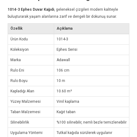
1014-3
Ephes Duvar Kağıdı
, geleneksel çizgileri modern kaliteyle
buluşturarak yaşam alanlarına zarif ve dengeli bir dokunuş sunar.
Özellik
Açıklama
Ürün Kodu
1014-3
Koleksiyon
Ephes Serisi
Marka
Adawall
Rulo Eni
106 cm
Rulo Boyu
10 m
Kapladığı Alan
10.60 m²
Yüzey Malzemesi
Vinil kaplama
Taban Malzemesi
Kağıt taban
Silinebilirlik
%100 silinebilir, nemli bezle temizlenebilir
Uygulama Yöntemi
Tutkal kağıda sürülerek uygulanır