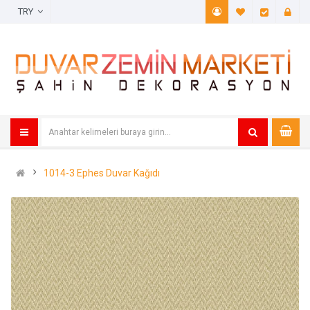
TRY
A. Listem (
Öde
1014-3 Ephes Duvar Kağıdı