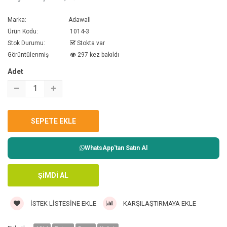
Marka:
Adawall
Ürün Kodu:
1014-3
Stok Durumu:
Stokta var
Görüntülenmiş
297 kez bakıldı
Adet
WhatsApp'tan Satın Al
İSTEK LISTESINE EKLE
KARŞILAŞTIRMAYA EKLE