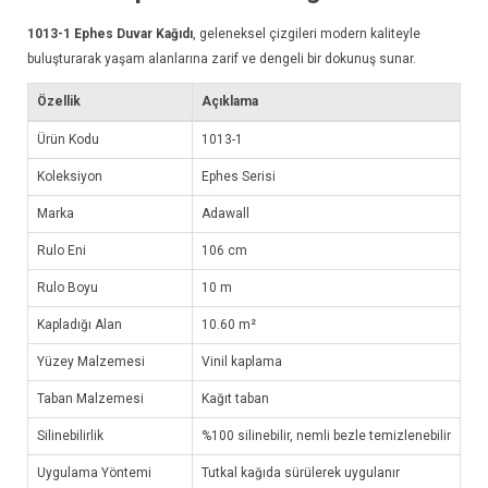
1013-1
Ephes Duvar Kağıdı
, geleneksel çizgileri modern kaliteyle
buluşturarak yaşam alanlarına zarif ve dengeli bir dokunuş sunar.
Özellik
Açıklama
Ürün Kodu
1013-1
Koleksiyon
Ephes Serisi
Marka
Adawall
Rulo Eni
106 cm
Rulo Boyu
10 m
Kapladığı Alan
10.60 m²
Yüzey Malzemesi
Vinil kaplama
Taban Malzemesi
Kağıt taban
Silinebilirlik
%100 silinebilir, nemli bezle temizlenebilir
Uygulama Yöntemi
Tutkal kağıda sürülerek uygulanır