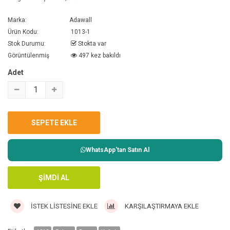
Marka:
Adawall
Ürün Kodu:
1013-1
Stok Durumu:
Stokta var
Görüntülenmiş
497 kez bakıldı
Adet
WhatsApp'tan Satın Al
İSTEK LISTESINE EKLE
KARŞILAŞTIRMAYA EKLE