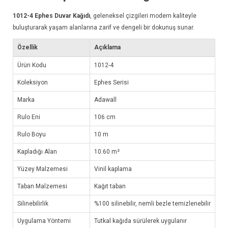
1012-4
Ephes Duvar Kağıdı
, geleneksel çizgileri modern kaliteyle
buluşturarak yaşam alanlarına zarif ve dengeli bir dokunuş sunar.
Özellik
Açıklama
Ürün Kodu
1012-4
Koleksiyon
Ephes Serisi
Marka
Adawall
Rulo Eni
106 cm
Rulo Boyu
10 m
Kapladığı Alan
10.60 m²
Yüzey Malzemesi
Vinil kaplama
Taban Malzemesi
Kağıt taban
Silinebilirlik
%100 silinebilir, nemli bezle temizlenebilir
Uygulama Yöntemi
Tutkal kağıda sürülerek uygulanır