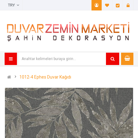
TRY
A. Listem (
Öde
1012-4 Ephes Duvar Kağıdı