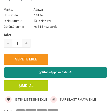
Marka:
Adawall
Ürün Kodu:
1012-4
Stok Durumu:
Stokta var
Görüntülenmiş
515 kez bakıldı
Adet
WhatsApp'tan Satın Al
İSTEK LISTESINE EKLE
KARŞILAŞTIRMAYA EKLE