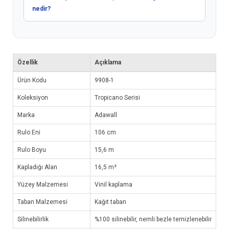
nedir?
Özellik
Açıklama
Ürün Kodu
9908-1
Koleksiyon
Tropicano Serisi
Marka
Adawall
Rulo Eni
106 cm
Rulo Boyu
15,6 m
Kapladığı Alan
16,5 m²
Yüzey Malzemesi
Vinil kaplama
Taban Malzemesi
Kağıt taban
Silinebilirlik
%100 silinebilir, nemli bezle temizlenebilir