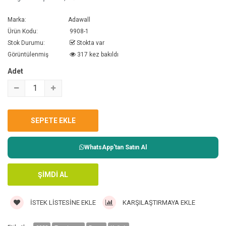
Marka:
Adawall
Ürün Kodu:
9908-1
Stok Durumu:
Stokta var
Görüntülenmiş
317 kez bakıldı
Adet
WhatsApp'tan Satın Al
İSTEK LISTESINE EKLE
KARŞILAŞTIRMAYA EKLE