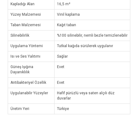
Kapladığı Alan
16,5 m²
Yüzey Malzemesi
Vinil kaplama
Taban Malzemesi
Kağıt taban
Silinebilirlik
%100 silinebilir, nemli bezle temizlenebilir
Uygulama Yöntemi
Tutkal kağıda sürülerek uygulanır
Isı ve Ses Yalıtımı
Sağlar
Güneş Işığına
Evet
Dayanıklılık
Antibakteriyel Özellik
Evet
Uygulanabilir Yüzeyler
Hafif pürüzlü veya saten alçılı düz
duvarlar
Üretim Yeri
Türkiye