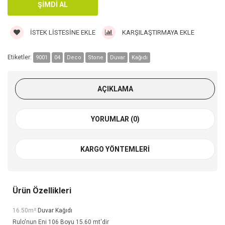
İSTEK LISTESINE EKLE
KARŞILAŞTIRMAYA EKLE
Etiketler:
9001
04
Deco
Stone
Duvar
Kağıdı
AÇIKLAMA
YORUMLAR (0)
KARGO YÖNTEMLERI
Ürün Özellikleri
16.50m²
Duvar Kağıdı
Rulo'nun Eni 106 Boyu 15.60 mt'dir