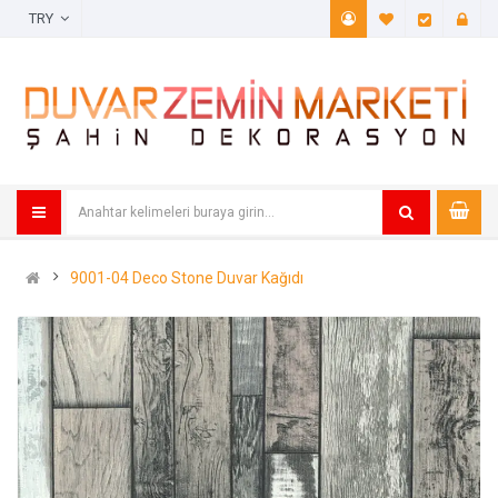
TRY
A. Listem (
Öde
9001-04 Deco Stone Duvar Kağıdı