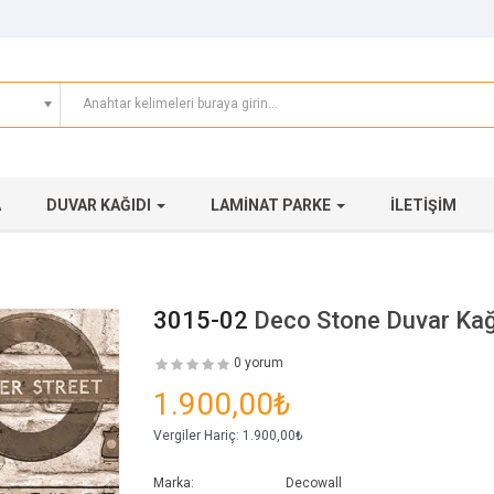
A
DUVAR KAĞIDI
LAMINAT PARKE
İLETIŞIM
3015-02
Deco Stone Duvar Kağ
0 yorum
1.900,00₺
Vergiler Hariç:
1.900,00₺
Marka:
Decowall