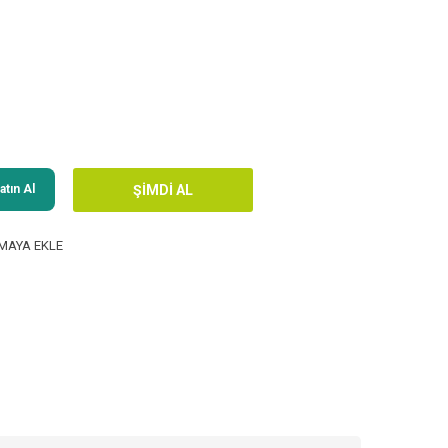
tın Al
MAYA EKLE