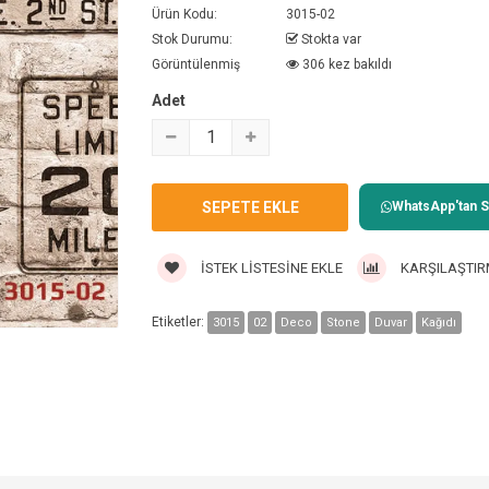
Ürün Kodu:
3015-02
Stok Durumu:
Stokta var
Görüntülenmiş
306 kez bakıldı
Adet
WhatsApp'tan Sa
İSTEK LISTESINE EKLE
KARŞILAŞTIR
Etiketler:
3015
02
Deco
Stone
Duvar
Kağıdı