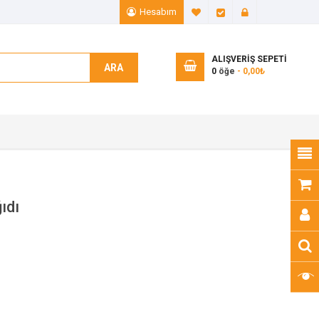
Hesabım
A. Listem (0)
Ödeme
Giriş Yap
ALIŞVERIŞ SEPETI
ARA
0
öğe
- 0,00₺
ıdı