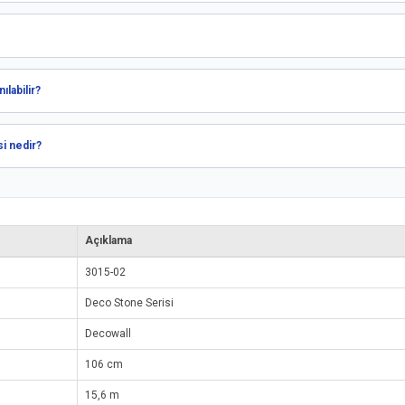
labilir?
i nedir?
Açıklama
3015-02
Deco Stone Serisi
Decowall
106 cm
15,6 m