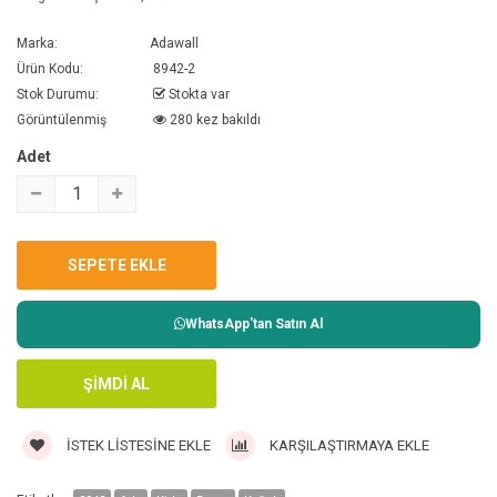
Marka:
Adawall
Ürün Kodu:
8942-2
Stok Durumu:
Stokta var
Görüntülenmiş
280 kez bakıldı
Adet
WhatsApp'tan Satın Al
İSTEK LISTESINE EKLE
KARŞILAŞTIRMAYA EKLE