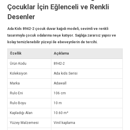
Çocuklar İçin Eğlenceli ve Renkli
Desenler
Ada Kids 8942-2 çocuk
duvar kağıdı
modeli, sevimli ve renkli
tasarımıyla çocuk odalarına neşe katıyor. Sağlığa zararsız yapısı ve
kolay temizlenebilir yüzeyi ile ebeveynlerin de tercihi.
Özellik
Açıklama
Ürün Kodu
8942-2
Koleksiyon
Ada kids Serisi
Marka
Adawall
Rulo Eni
106 cm
Rulo Boyu
10 m
Kapladığı Alan
10.60 m²
Yüzey Malzemesi
Vinil kaplama