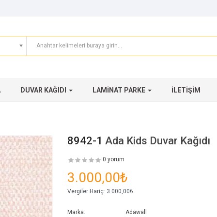
A
DUVAR KAĞIDI
LAMINAT PARKE
İLETIŞIM
8942-1
Ada Kids Duvar Kağıdı
0 yorum
3.000,00₺
Vergiler Hariç:
3.000,00₺
Marka:
Adawall