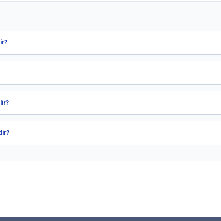
ir?
lir?
dir?