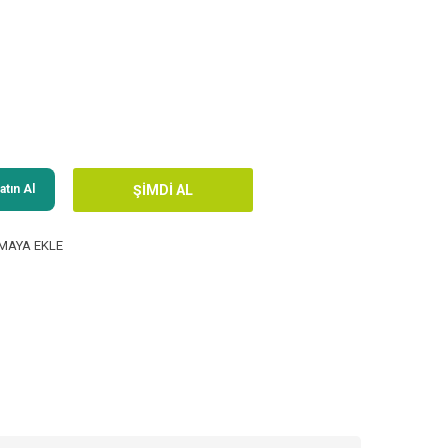
tın Al
MAYA EKLE