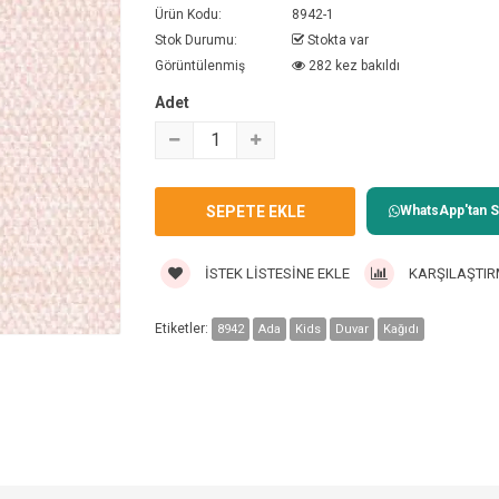
Ürün Kodu:
8942-1
Stok Durumu:
Stokta var
Görüntülenmiş
282 kez bakıldı
Adet
WhatsApp'tan Sa
İSTEK LISTESINE EKLE
KARŞILAŞTIR
Etiketler:
8942
Ada
Kids
Duvar
Kağıdı