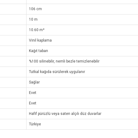
106 cm
10 m
10.60 m²
Vinil kaplama
Kağıt taban
%100 silinebilir, nemli bezle temizlenebilir
Tutkal kağıda sürülerek uygulanır
Sağlar
Evet
Evet
Hafif pürüzlü veya saten alçılı düz duvarlar
Türkiye