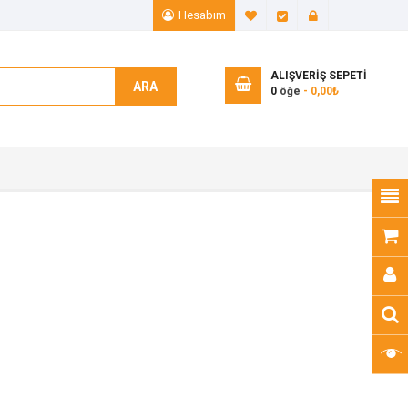
Hesabım
A. Listem (0)
Ödeme
Giriş Yap
ALIŞVERIŞ SEPETI
ARA
0
öğe
- 0,00₺