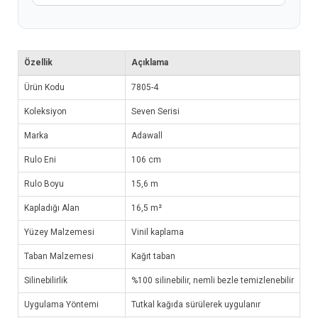
Özellik
Açıklama
Ürün Kodu
7805-4
Koleksiyon
Seven Serisi
Marka
Adawall
Rulo Eni
106 cm
Rulo Boyu
15,6 m
Kapladığı Alan
16,5 m²
Yüzey Malzemesi
Vinil kaplama
Taban Malzemesi
Kağıt taban
Silinebilirlik
%100 silinebilir, nemli bezle temizlenebilir
Uygulama Yöntemi
Tutkal kağıda sürülerek uygulanır