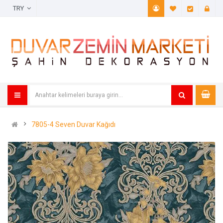
TRY
A. Listem (
Öde
7805-4 Seven Duvar Kağıdı