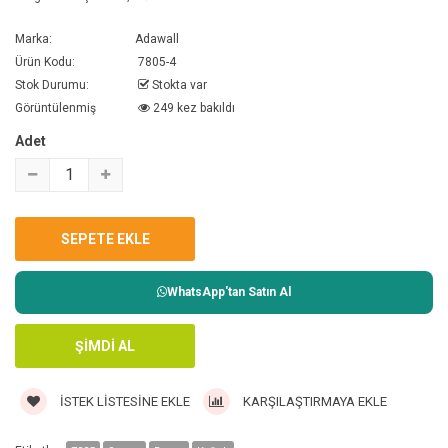
Marka:
Adawall
Ürün Kodu:
7805-4
Stok Durumu:
Stokta var
Görüntülenmiş
249 kez bakıldı
Adet
WhatsApp'tan Satın Al
İSTEK LISTESINE EKLE
KARŞILAŞTIRMAYA EKLE