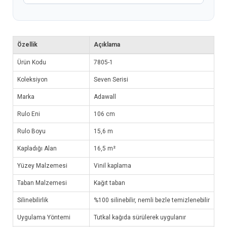
Özellik
Açıklama
Ürün Kodu
7805-1
Koleksiyon
Seven Serisi
Marka
Adawall
Rulo Eni
106 cm
Rulo Boyu
15,6 m
Kapladığı Alan
16,5 m²
Yüzey Malzemesi
Vinil kaplama
Taban Malzemesi
Kağıt taban
Silinebilirlik
%100 silinebilir, nemli bezle temizlenebilir
Uygulama Yöntemi
Tutkal kağıda sürülerek uygulanır