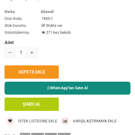
Marka:
Adawall
Ürün Kodu:
7805-1
Stok Durumu:
Stokta var
Görüntülenmiş
271 kez bakıldı
Adet
WhatsApp'tan Satın Al
İSTEK LISTESINE EKLE
KARŞILAŞTIRMAYA EKLE