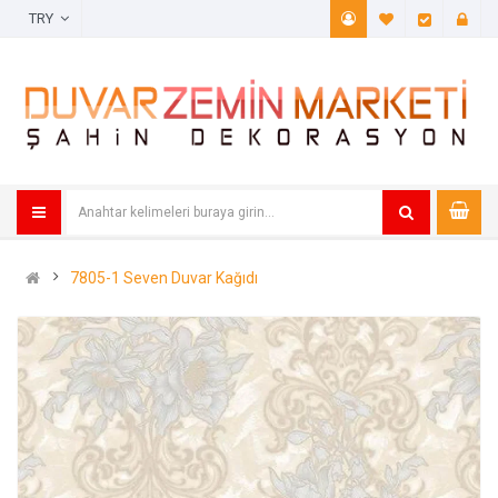
TRY
A. Listem (
Öde
7805-1 Seven Duvar Kağıdı