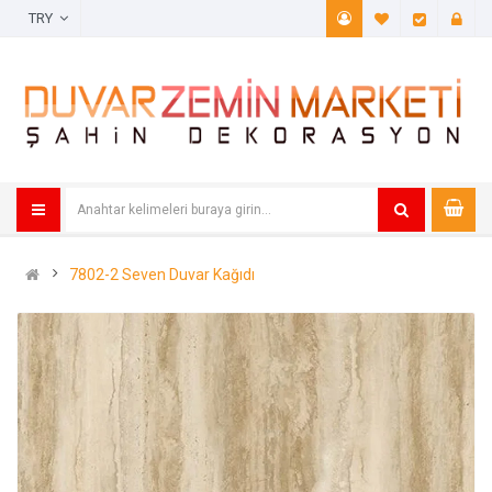
TRY
A. Listem (
Öde
7802-2 Seven Duvar Kağıdı