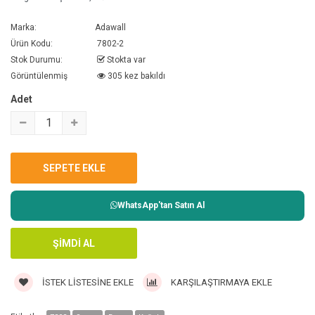
Marka:
Adawall
Ürün Kodu:
7802-2
Stok Durumu:
Stokta var
Görüntülenmiş
305 kez bakıldı
Adet
WhatsApp'tan Satın Al
İSTEK LISTESINE EKLE
KARŞILAŞTIRMAYA EKLE