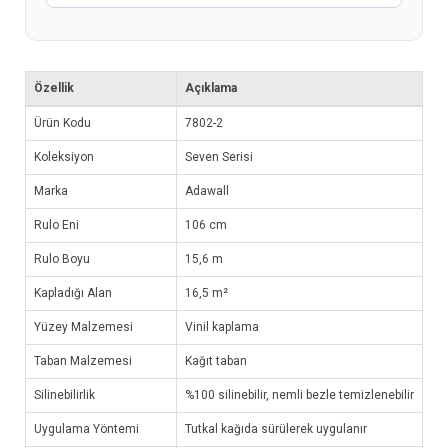
Özellik
Açıklama
Ürün Kodu
7802-2
Koleksiyon
Seven Serisi
Marka
Adawall
Rulo Eni
106 cm
Rulo Boyu
15,6 m
Kapladığı Alan
16,5 m²
Yüzey Malzemesi
Vinil kaplama
Taban Malzemesi
Kağıt taban
Silinebilirlik
%100 silinebilir, nemli bezle temizlenebilir
Uygulama Yöntemi
Tutkal kağıda sürülerek uygulanır