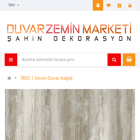
TRY
A. Listem (
Öde
7802-1 Seven Duvar Kağıdı