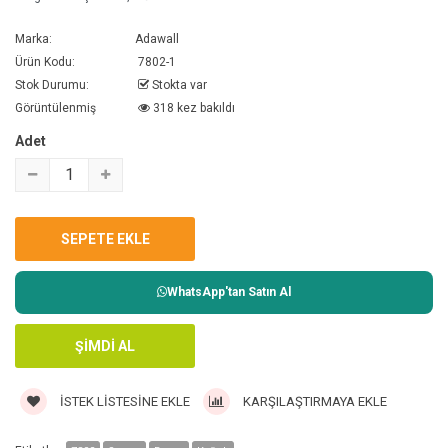
Marka:
Adawall
Ürün Kodu:
7802-1
Stok Durumu:
Stokta var
Görüntülenmiş
318 kez bakıldı
Adet
WhatsApp'tan Satın Al
İSTEK LISTESINE EKLE
KARŞILAŞTIRMAYA EKLE