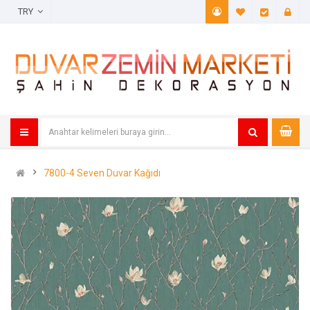
TRY
A. Listem (
Öde
7800-4 Seven Duvar Kağıdı