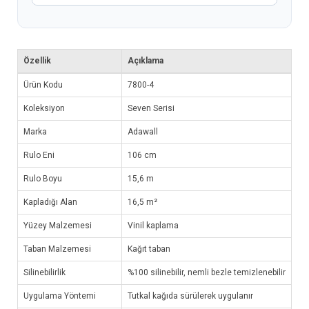
Özellik
Açıklama
Ürün Kodu
7800-4
Koleksiyon
Seven Serisi
Marka
Adawall
Rulo Eni
106 cm
Rulo Boyu
15,6 m
Kapladığı Alan
16,5 m²
Yüzey Malzemesi
Vinil kaplama
Taban Malzemesi
Kağıt taban
Silinebilirlik
%100 silinebilir, nemli bezle temizlenebilir
Uygulama Yöntemi
Tutkal kağıda sürülerek uygulanır