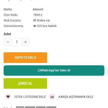
Marka:
Adawall
Ürün Kodu:
7800-2
Stok Durumu:
Stokta var
Görüntülenmiş
325 kez bakıldı
Adet
WhatsApp'tan Satın Al
İSTEK LISTESINE EKLE
KARŞILAŞTIRMAYA EKLE