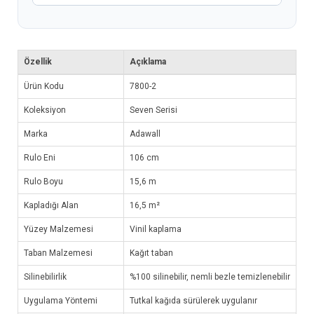
Özellik
Açıklama
Ürün Kodu
7800-2
Koleksiyon
Seven Serisi
Marka
Adawall
Rulo Eni
106 cm
Rulo Boyu
15,6 m
Kapladığı Alan
16,5 m²
Yüzey Malzemesi
Vinil kaplama
Taban Malzemesi
Kağıt taban
Silinebilirlik
%100 silinebilir, nemli bezle temizlenebilir
Uygulama Yöntemi
Tutkal kağıda sürülerek uygulanır