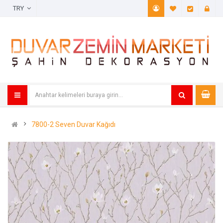
TRY
A. Listem (
Öde
7800-2 Seven Duvar Kağıdı