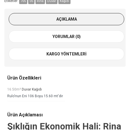
Etiketler:
705
05
Rina
Duvar
Kağıdı
AÇIKLAMA
YORUMLAR (0)
KARGO YÖNTEMLERI
Ürün Özellikleri
16.50m²
Duvar Kağıdı
Rulo'nun Eni 106 Boyu 15.60 mt'dir
Ürün Açıklaması
Şıklığın Ekonomik Hali: Rina