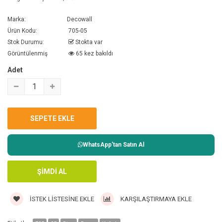
Marka:
Decowall
Ürün Kodu:
705-05
Stok Durumu:
Stokta var
Görüntülenmiş
65 kez bakıldı
Adet
WhatsApp'tan Satın Al
İSTEK LISTESINE EKLE
KARŞILAŞTIRMAYA EKLE