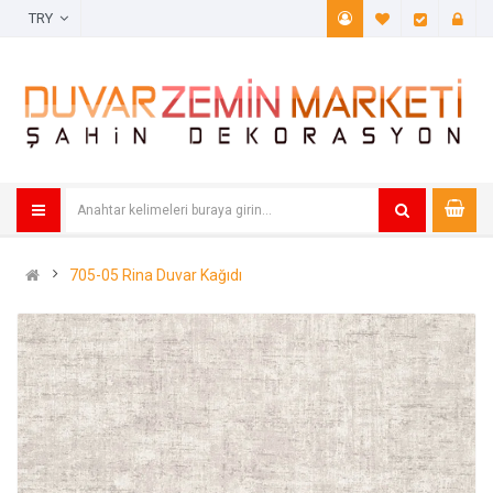
TRY
A. Listem (
Öde
705-05 Rina Duvar Kağıdı