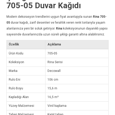
705-05
Duvar Kağıdı
Modern dekorasyon trendlerini uygun fiyat avantajıyla sunan
Rina 705-
05
duvar kağıdı
, zarif desenleri ve ferahlık veren renk tonlarıyla yaşam
alanlarınıza yeni bir soluk getiriyor.
Rina
koleksiyonunun dayanıklı yapısı
sayesinde duvarlarınızda uzun süreli şıklığı garanti altına alabilirsiniz.
Özellik
Açıklama
Ürün Kodu
705-05
Koleksiyon
Rina Serisi
Marka
Decowall
Rulo Eni
106 cm
Rulo Boyu
15,6 m
Kapladığı Alan
16,5 m²
Yüzey Malzemesi
Vinil kaplama
Taban Malzemesi
Kağıt taban