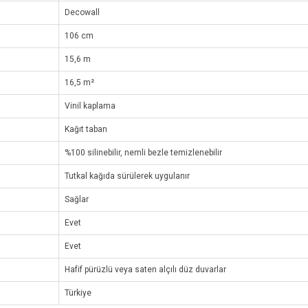
Decowall
106 cm
15,6 m
16,5 m²
Vinil kaplama
Kağıt taban
%100 silinebilir, nemli bezle temizlenebilir
Tutkal kağıda sürülerek uygulanır
Sağlar
Evet
Evet
Hafif pürüzlü veya saten alçılı düz duvarlar
Türkiye