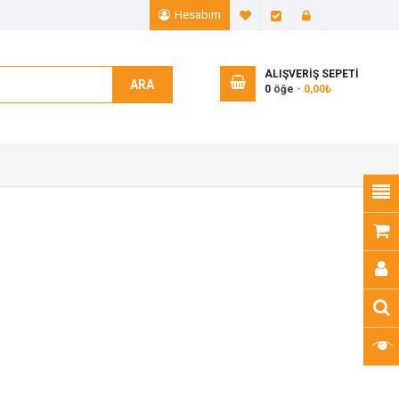
Hesabım
A. Listem (0)
Ödeme
Giriş Yap
ALIŞVERIŞ SEPETI
ARA
0
öğe
- 0,00₺