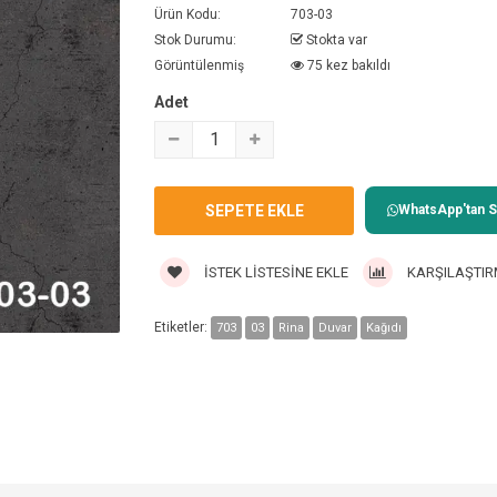
Ürün Kodu:
703-03
Stok Durumu:
Stokta var
Görüntülenmiş
75 kez bakıldı
Adet
WhatsApp'tan Sa
İSTEK LISTESINE EKLE
KARŞILAŞTIR
Etiketler:
703
03
Rina
Duvar
Kağıdı