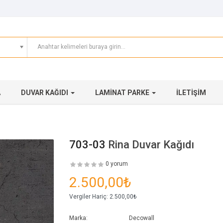
A
DUVAR KAĞIDI
LAMINAT PARKE
İLETIŞIM
703-03
Rina Duvar Kağıdı
0 yorum
2.500,00₺
Vergiler Hariç:
2.500,00₺
Marka:
Decowall