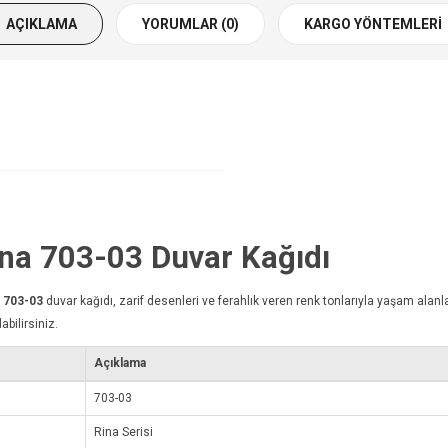
AÇIKLAMA
YORUMLAR (0)
KARGO YÖNTEMLERI
Rina 703-03
Duvar Kağıdı
a 703-03
duvar kağıdı
, zarif desenleri ve ferahlık veren renk tonlarıyla yaşam alanla
abilirsiniz.
Açıklama
703-03
Rina Serisi