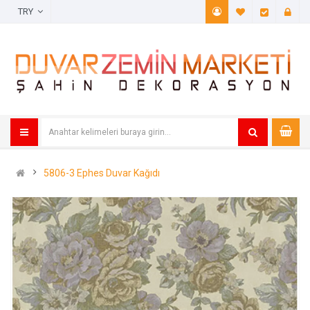
TRY
A. Listem (
Öde
5806-3 Ephes Duvar Kağıdı