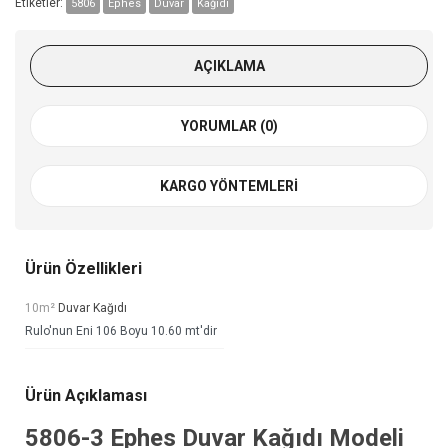
Etiketler:
5806
Ephes
Duvar
Kağıdı
AÇIKLAMA
YORUMLAR (0)
KARGO YÖNTEMLERI
Ürün Özellikleri
10m²
Duvar Kağıdı
Rulo'nun Eni 106 Boyu 10.60 mt'dir
Ürün Açıklaması
5806-3
Ephes Duvar Kağıdı
Modeli