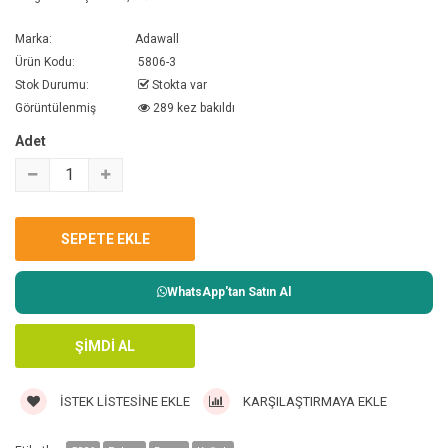
Marka:
Adawall
Ürün Kodu:
5806-3
Stok Durumu:
Stokta var
Görüntülenmiş
289 kez bakıldı
Adet
WhatsApp'tan Satın Al
İSTEK LISTESINE EKLE
KARŞILAŞTIRMAYA EKLE