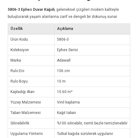
5806-3
Ephes Duvar Kağıdı
, geleneksel çizgileri modern kaliteyle
buluşturarak yaşam alanlarına zarif ve dengeli bir dokunuş sunar.
Özellik
Açıklama
Ürün Kodu
5806-3
Koleksiyon
Ephes Serisi
Marka
Adawall
Rulo Eni
106 cm
Rulo Boyu
10 m
Kapladığı Alan
10.60 m²
Yüzey Malzemesi
Vinil kaplama
Taban Malzemesi
Kağıt taban
Silinebilirlik
%100 silinebilir, nemli bezle temizlenebilir
Uygulama Yöntemi
Tutkal kağıda sürülerek uygulanır