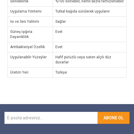
Silinebilirlik
%100 silinebilir, nemli bezle temizlenebilir
Uygulama Yöntemi
Tutkal kağıda sürülerek uygulanır
Isı ve Ses Yalıtımı
Sağlar
Güneş Işığına
Evet
Dayanıklılık
Antibakteriyel Özellik
Evet
Uygulanabilir Yüzeyler
Hafif pürüzlü veya saten alçılı düz
duvarlar
Üretim Yeri
Türkiye
ABONE OL