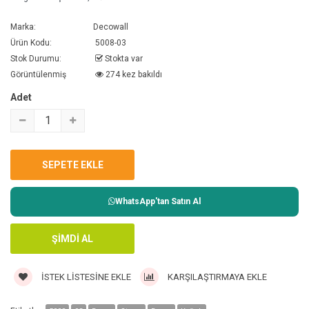
Marka:
Decowall
Ürün Kodu:
5008-03
Stok Durumu:
Stokta var
Görüntülenmiş
274 kez bakıldı
Adet
WhatsApp'tan Satın Al
İSTEK LISTESINE EKLE
KARŞILAŞTIRMAYA EKLE