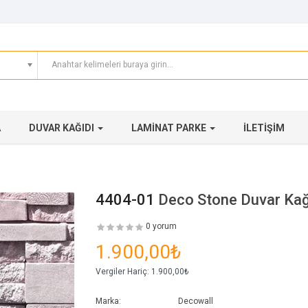
A
DUVAR KAĞIDI
LAMINAT PARKE
İLETIŞIM
4404-01
Deco Stone Duvar Kağ
0 yorum
1.900,00₺
Vergiler Hariç:
1.900,00₺
Marka:
Decowall