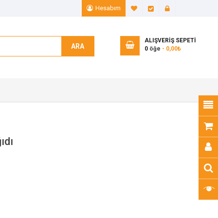
Hesabım
A. Listem (0)
Ödeme
Giriş Yap
ALIŞVERIŞ SEPETI
ARA
0
öğe
- 0,00₺
ıdı