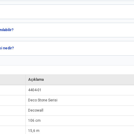
labilir?
i nedir?
Açıklama
4404-01
Deco Stone Serisi
Decowall
106 cm
15,6 m