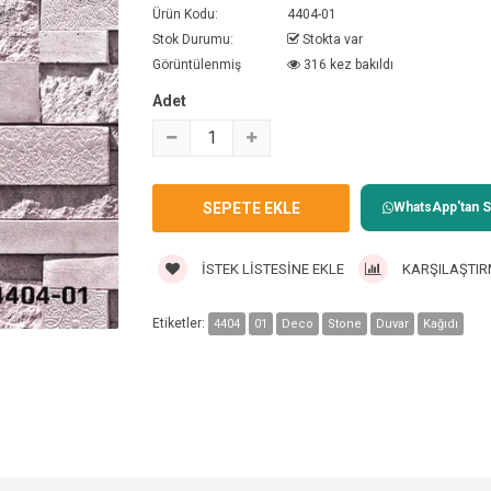
Ürün Kodu:
4404-01
Stok Durumu:
Stokta var
Görüntülenmiş
316 kez bakıldı
Adet
WhatsApp'tan Sa
İSTEK LISTESINE EKLE
KARŞILAŞTIR
Etiketler:
4404
01
Deco
Stone
Duvar
Kağıdı