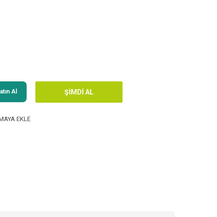
tın Al
MAYA EKLE